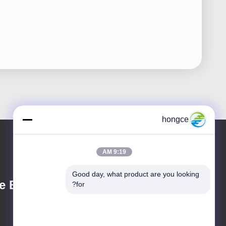
hongce
9:19 AM
Good day, what product are you looking 
 Equipment Co.,
for?