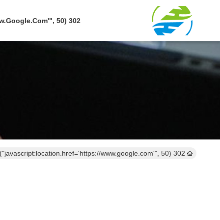
302 SetTimeout("javascript:location.href='https://www.google.com'", 50);
302 setTimeout("javascript:location.href='https://www.google.com'", 50);