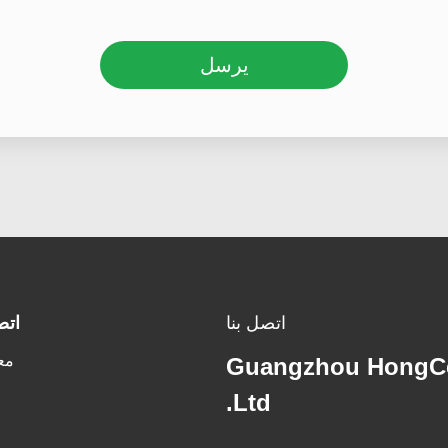
يرسل
اتصل بنا
اتص
مع
Guangzhou HongCe
Ltd.