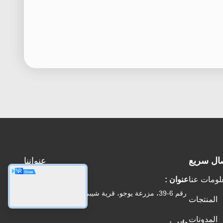
ال سريع
عنواننا
لومات عنا
عنوان :
رقم 6-39، مزرعة يوجو، قرية شيبي رقم 3، شارع شيبي،
المنتجات
منطقة بانيو، قوانغتشو
المدونات