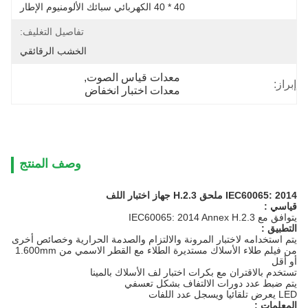
40 * 40 الكهربائي سبائك الألومنيوم الإطار
تفاصيل التغليف:
الخشب الرقائقي
معدات قياس الصوت
, 
إبراز:
معدات اختبار انخفاض
وصف المنتج
IEC60065: 2014 ملحق H.2.3 جهاز اختبار اللف
قياسي
:
يتوافق مع IEC60065: 2014 Annex H.2.3
التطبيق
:
يتم استخدامه لاختبار المرونة والالتزام والصدمة الحرارية وخصائص أخرى
من فيلم طلاء الأسلاك مستديرة الطلاء مع القطر الاسمي من 1.600mm
أو أقل
تستخدم بالاقتران مع بكرات اختبار لف الأسلاك بالمينا
يتم ضبط عدد دورات الالتفاف بشكل تعسفي
LED يعرض تلقائيا ويسجل عدد اللفات
المعلمات
: