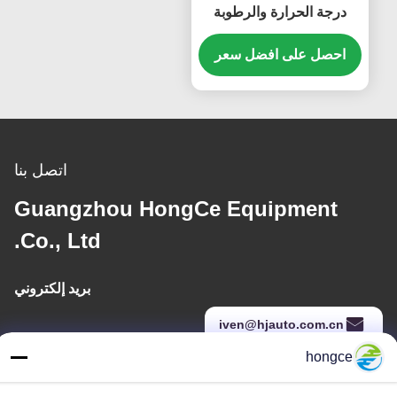
درجة الحرارة والرطوبة
غرفة تتراوح درجة الحرارة
من -40 ℃ ～ + 150 ℃
احصل على افضل سعر
اتصل بنا
Guangzhou HongCe Equipment
Co., Ltd.
بريد إلكتروني
iven@hjauto.com.cn
hongce
عنواننا