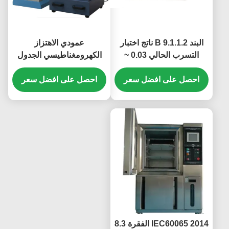
البند 9.1.1.2 B ناتج اختبار
عمودي الاهتزاز
التسرب الحالي 0.03 ~
الكهرومغناطيسي الجدول
2mA / 20mA الحالي
مع تردد دقة 0.01Hz
احصل على افضل سعر
احصل على افضل سعر
IEC60065 2014 الفقرة 8.3