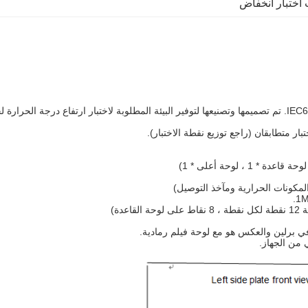
اختبار انخفاض
يتوافق ركن الاختبار هذا مع المتطلبات القياسية لـ IEC60335-1Clause 11.2. تم تصميمها وتصنيعها لتوفير البيئة الم
ر متطابقان (راجع توزيع نقطة الاختبار).