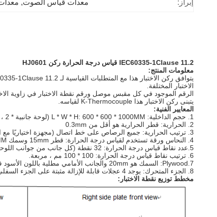
إبراز:
معدات قياس الصوت
, 
معدات 
IEC60335-1Clause 11.2
قياس درجة الحرارة ركن HJ0601
معلومات المنتج:
الاختبار المختلفة.
الرقم الموجود في كل مقبس موصل ورقم نقطة الاختبار في زاوية الاختبا
يتبنى ركن الاختبار هذا K-Thermocouple لقياسه.
المعايير الفنية:
1. حجم الداخلية: L * W * H: 600 * 600 * 1000MM (لوحة جانبية * 2 ، لوحة قاعدة * 1 ، لوحة أعلى * 1)
2. الحرارية: قطر الحرارية هو أقل من 0.3mm
3. ترتيب الحرارية: جميع الرصاص على خط اتصال (مجهزة اختياريًا مع المكونات الحرارية ومآخذ التوصيل)
4. النحاس ورقة تستخدم لقياس درجة الحرارة: قطر 15mm وسمك 1MM.
5.عدد نقاط قياس درجة الحرارة: 32 نقطة (كل جانب من جوانب اللوحة 12 نقطة لكل نقطة ، 8 نقاط على لوحة القاعدة)
6. ترتيب نقاط قياس درجة الحرارة: 100 * 100 مم ، مربعة.
7.Plywood: السمك هو 20mm والجانب الأمامي مطلية باللون الأسود في برلين والعكس هو مع لوحة فيلم رمادية.
8. الجزء المتحرك: يوجد 4 عجلات قابلة للإزالة مثبتة على الجزء السفلي من الجهاز.
مخطط توزيع نقطة الاختبار: