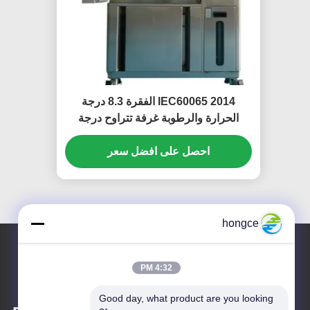
IEC60065 2014 الفقرة 8.3 درجة
الحرارة والرطوبة غرفة تتراوح درجة
الحرارة من -40 ℃ ～ + 150 ℃
احصل على افضل سعر
hongce
4:32 PM
Good day, what product are you looking 