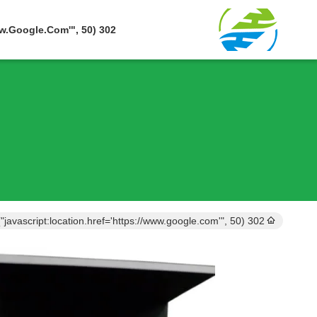
302 SetTimeout("javascript:location.href='https://www.google.com'", 50);
302 setTimeout("javascript:location.href='https://www.google.com'", 50);