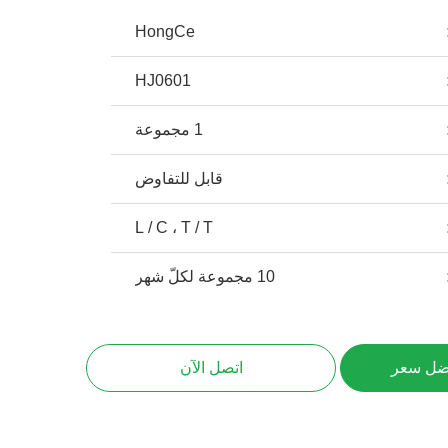
HongCe
HJ0601
1 مجموعة
قابل للتفاوض
L / C ، T / T
10 مجموعة لكلّ شهر
ضل سعر
اتصل الآن