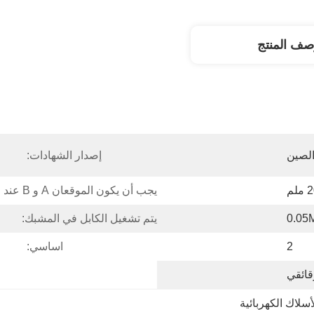
صف المنتج
لصين
إصدار الشهادات:
لم
يجب أن يكون الموقعان A و B عند ارتفاع فوق مستوى الأرض:
يتم تشغيل الكابل في المشبك:
2
اساسي:
ائقي
لأسلاك الكهربائية