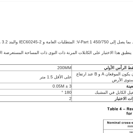
 ينطبق هذا الاختبار على الكابلات المرنة ذات النوى ذات المساحة المستعرضة الاسمي
قط الرأس الأولي
200MM
يجب أن يكون الموقعان A و B عند ارتفاع
على الأقل 1.5 متر
توى الأرض
ينة
3 ± 0.05M
يل الكابل في المشبك
180 °
ت الاختبار
2