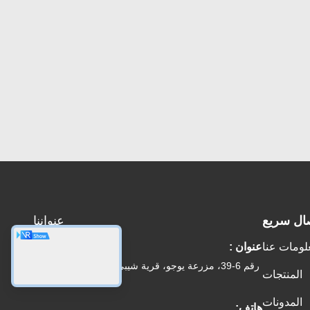
ال سريع
عنواننا
لومات عنا
عنوان :
رقم 6-39، مزرعة يوجو، قرية شيبي رقم 3، شارع شيبي،
المنتجات
منطقة بانيو، قوانغتشو
المدونات
هاتف: