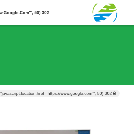
302 SetTimeout("javascript:location.href='https://www.google.com'", 50);
302 setTimeout("javascript:location.href='https://www.google.com'", 50);