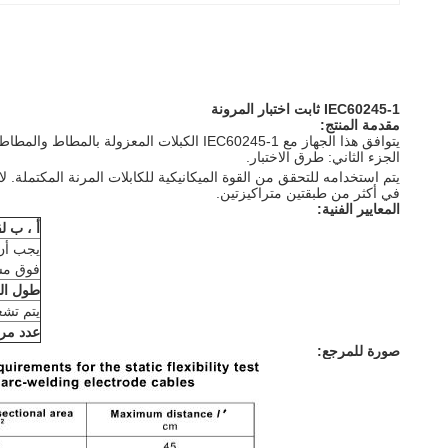
IEC60245-1 ثابت اختبار المرونة
مقدمة المنتج:
الجزء الثاني: طرق الاختبار.
يتم استخدامه للتحقق من القوة الميكانيكية للكابلات المرنة المكتملة. لا
في أكثر من طبقتين متراكيزتين.
المعايير الفنية:
أ ، ب ل
فوق مس
طول الع
يتم تشغ
عدد مرا
صورة للمرجع: