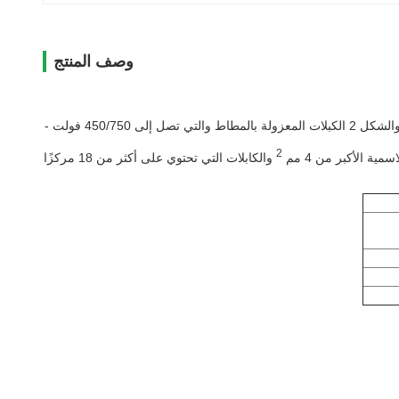
وصف المنتج
يتوافق هذا الجهاز مع IEC60245-1 الكبلات المعزولة بالمطاط والمطاط بما يصل إلى 450/750 V-Part 1: المتطلبات العامة و IEC60245-2 والبند 3.2 والشكل 2 الكبلات المعزولة بالمطاط والتي تصل إلى 450/750 فولت -
2
ة الأكبر من 4 مم
والكابلات التي تحتوي على أكثر من 18 مركزًا