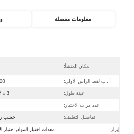
معلومات مفصلة
و
مكان المنشأ:
ا
أ ، ب لقط الرأس الأولي:
200 م
عينة طول:
3 ± 0.05M
عدد مرات الاختبار:
تفاصيل التغليف:
خشب رق
إبراز:
معدات اختبار المواد
, 
اختبار ا