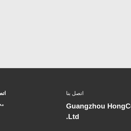
اتصل بنا
اتص
مع
Guangzhou HongCe
Ltd.