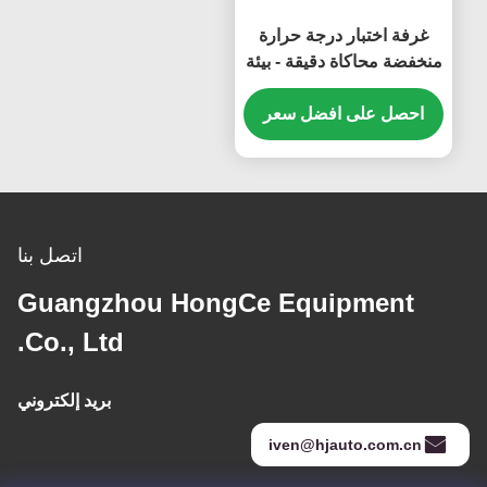
غرفة اختبار درجة حرارة
منخفضة محاكاة دقيقة - بيئة
من 70 إلى 150 درجة مئوية
معدات اختبار الكابلات
احصل على افضل سعر
المهنية
اتصل بنا
Guangzhou HongCe Equipment
Co., Ltd.
بريد إلكتروني
iven@hjauto.com.cn