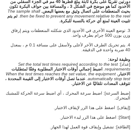
دورتين تقريبًا على بكرة ثابتة يبلغ قطرها 40 مم في الجزء السفلي من
الأخدود كما هو موضح في الشكل 3 ، والمسافة بين حواف البكرة تكون
بحيث المنعطفات على اتصال وثيق مع بعضها البعض.
The sample shall
then be fixed to prevent any movement relative to the reel.
ثم يتم
تثبيت العينة لمنع أي حركة بالنسبة للبكرة.
3. توضع العينة الأخرى في الأخدود الذي شكلته المنعطفات ويتم إرفاق
وزن بوزن 500 جرام بطرف واحد.
4. يتم تحريك الطرف الآخر لأعلى ولأسفل على مسافة 0.1 م ، بمعدل
40 ضربة واحدة في الدقيقة.
وظيفة لوحة:
[عداد]:
Set the total test times required according to the test
requirements.
اضبط إجمالي أوقات الاختبار المطلوبة وفقًا لمتطلبات
الاختبار.
When the test times reaches the set value, the equipment
automatically stop test.
عندما تصل أوقات الاختبار إلى القيمة المحددة ،
تتوقف المعدات تلقائيًا عن الاختبار.
[ضبط السرعة]: اضبط سرعة المحرك ، أي اضبط سرعة الحركة للمشبك
المتحرك.
[إيقاف]: اضغط على هذا الزر لإيقاف الاختبار.
[Start]: اضغط على هذا الزر لبدء الاختبار.
[الطاقة]: تشغيل وإيقاف قوة العمل لهذا الجهاز.