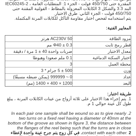
المقدرة حتى 450/750 فولت - الجزء 1: المتطلبات العامة ، IEC60245-2
البند 3.3 والشكل 3 الكابلات المعزولة بالمطاط - الفولتية المقننة حتى
450/750 فولت - الجزء الثاني: طرق الاختبار.
يتم استخدامه لفحص اختبار مقاومة التآكل للكابلات المرنة المكتملة.
المعايير الفنية:
مزود الطاقة
AC230V 50 هرتز
قطر رمح ثابت
Φ40 ± 0.3 مم
معدل الاختبار
ضربات واحدة 40 ± 1 مرة / دقيقة
اختبار السكتة الدماغية
0.1 ملم صعودا وهبوطا
محطة العمل
3
وزن
500 ± 5 جرام * 3
عداد
0 ~ 999999 (يمكن ضبطه مسبقًا)
البعد
1200 × 400 × 1400 (مم)
طريقة اختبار:
1. يتم إجراء هذا الاختبار على ثلاثة أزواج من عينات الكابلات المرنة ، يبلغ
طول كل عينة حوالي 1 م.
2. In each pair one sample shall be wound so as to give nearly
two turns on a fixed reel having a diameter of 40mm at the
bottom of the groove as shown in figure 3, the distance between
the flanges of the reel being such that the turns are in close
contact with each other.
2. في كل زوج يتم جرح عينة واحدة لإعطاء