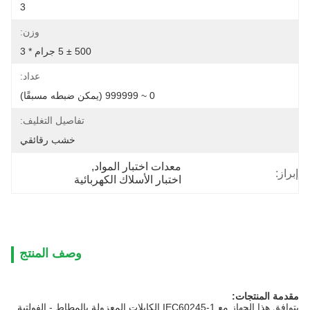
3
وزن:
500 ± 5 جرام * 3
عداد:
0 ~ 999999 (يمكن ضبطه مسبقًا)
تفاصيل التغليف:
خشب رقائقي
معدات اختبار المواد
, 
إبراز:
اختبار الأسلاك الكهربائية
وصف المنتج
مقدمة المنتجات:
يتوافق هذا الجهاز مع IEC60245-1 الكابلات المعزولة بالمطاط - الفولتية