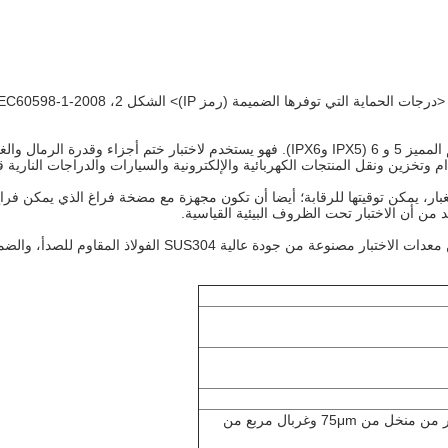
جهاز اختبار مناسب الرمل والغبار اختبار المنتجات الكهربائية "أول الرقم المميز 5 و 6 (IPX5 و
وتخزين ونقل المنتجات الكهربائية والإلكترونية والسيارات والدراجات النارية قط
بار، يمكن توقيتها للرقابة؛ أيضا أن تكون مجهزة مع مضخة فراغ الذي يمكن فراغ
 من أن الاختبار تحت الظروف البيئية القياسية.
التلك الجافة التي يمكن أن تمر من منخل من 75μm وغربال مربع من