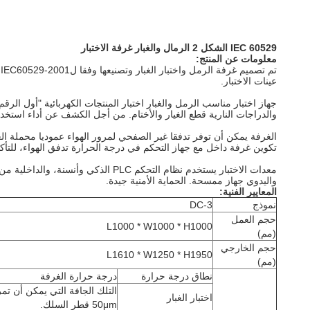
IEC 60529 الشكل 2 الرمال والغبار غرفة الاختبار
معلومات عن
المنتج:
عينات الاختبار.
والدراجات النارية قطع الغيار والأختام. من أجل الكشف عن أداء استخدام 
الغرفة يمكن أن توفر تدفقا غير الصفحي لمرور الهواء عموديا محملة الغ
تكوين غرفة داخل مع جهاز التحكم في درجة الحرارة تدفق الهواء، للتأكد
واليدوي جهاز ممسحة. الحماية الأمنية جيدة.
المعايير
الفنية:
نموذج
DC-3
حجم العمل
L1000 * W1000 * H1000
(مم)
حجم الخارجي
L1610 * W1250 * H1950
(مم)
نطاق درجة حرارة
درجة حرارة الغرفة
اختبار الغبار
50μm قطر السلك.