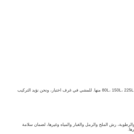
حجم الداخلية من الرمال والغبار غرفة الاختبار يمكن تخصيصها وفقا لعينات اختبار العميل، فيما عدا 1 غرفة مكعب، HongCe أيضا تقديم 80L، 150L، 225L، 408L، 800L منها. للمشي في غرف اختبار، ونحن نؤيد التركيب
لحرارة، والرطوبة، رش الملح والرمل والغبار والمياه وغيرها، لضمان سلامة