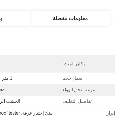
معلومات مفصلة
و
مكان المنشأ:
ا
يعمل حجم:
1 متر مكعب
سرعة تدفق الهواء:
≤2m / ق
تفاصيل التغليف:
الخشب الر
إبراز:
بيئيّ إختبار غرفة
, 
oof tester