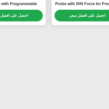
 with Programmable
Probe with 50N Force for Pre
ystem for IP5X & IP6X
IEC 61032 IP Testing Equip
HT-I01 Model
احصل على افضل سعر
Protection
احصل على افضل 