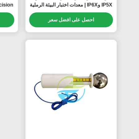
IP5X وIP6X | معدات اختبار البيئة الرملية
cision
والغبار
ment
احصل على افضل سعر