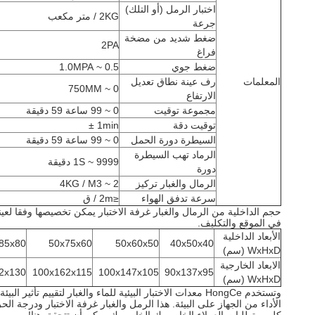
اختبار الرمل (أو التلك)
2KG / متر مكعب
جرعة
ضغط شديد من مضخة
2PA
فراغ
ضغط جوي
0.5 ~ 1.0MPA
المعلمات
رف عينة نطاق تعديل
0 ~ 750MM
الارتفاع
مجموعة توقيت
0 ~ 99 ساعة 59 دقيقة
توقيت دقة
1min ±
السيطرة دورة الحمل
0 ~ 99 ساعة 59 دقيقة
الرماد تهب السيطرة
1S ~ 9999 دقيقة
دورة
الرمال والغبار تركيز
2 ~ 4KG / M3
سرعة تدفق الهواء
≤2m / ق
في الموقع والتكليف.
الأبعاد الداخلية
85x80
50x75x60
50x60x50
40x50x40
WxHxD (سم)
الابعاد الخارجية
2x130
100x162x115
100x147x105
90x137x95
WxHxD (سم)
وتستخدم HongCe معدات الاختبار البيئية للماء والغبار لت
الأداء من الجهاز على البيئة. هذا الرمل والغبار غرفة الاختبار ودرجة الحرارة والرطوبة غرفة ا