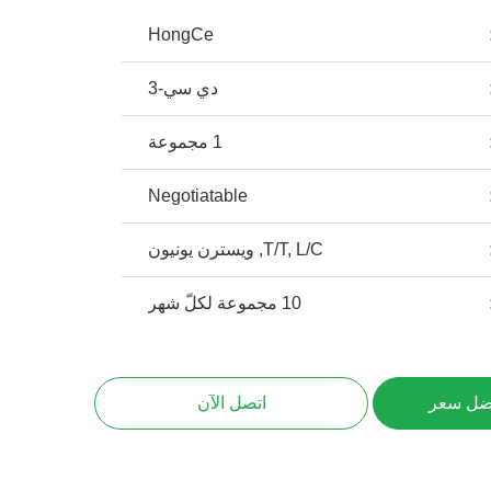
HongCe
دي سي-3
1 مجموعة
Negotiatable
T/T, L/C, ويسترن يونيون
10 مجموعة لكلّ شهر
ضل سعر
اتصل الآن