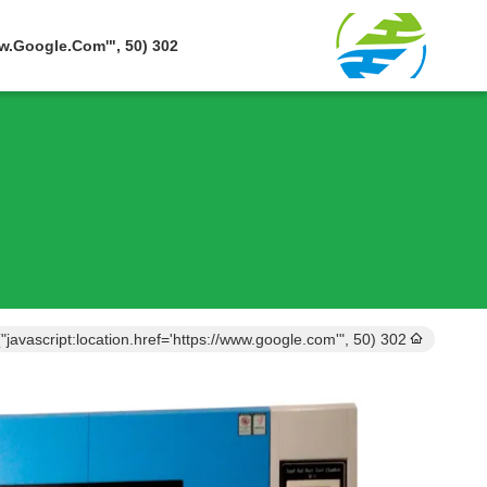
302 SetTimeout("javascript:location.href='https://www.google.com'", 50);
302 setTimeout("javascript:location.href='https://www.google.com'", 50);