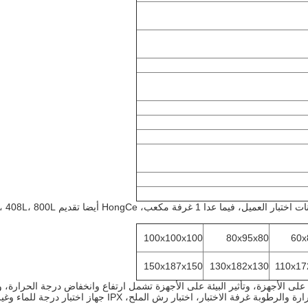
100x100x100
80x95x80
60x
150x187x150
130x182x130
110x17
قييم تأثير البيئة على الأجهزة، وتأثير البيئة على الأجهزة تشمل ارتفاع وانخفاض درجة ا
لاختبار، اختبار رش الملح، IPX جهاز اختبار درجة للماء وغيرها.