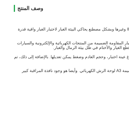
وصف المنتج
تم تصميم غرفة الرمل واختبار الغبار وتصنيعها وفقا لIEC60529-2001 <درجات الحماية التي توفرها الضميمة (رمز IP)> الشكل 2، IEC60598-1-2008 وغيرها وبشكل مصطنع يحاكي البيئة الغبار لاختبار الغبار واقية قدرة
IPX6). فهو يستخدم لاختبار ختم أجزاء وقدرة الرمال والغبار المقاومة الضميمة من المنتجات الكهربائية والإلكترونية والسيارات
ع الغيار والأختام في ظل بيئة الرمال والغبار.
 عينة اختبار، وحجم العادم وضغط يمكن تعديلها. بالإضافة إلى ذلك، تم
معدات الاختبار يستخدم نظام التحكم PLC الذكي وأنسنة، والداخلية من معدات الاختبار مصنوعة من جودة عالية SUS304 الفولاذ المقاوم للصدأ، والضميمة A3 لوحة الرش الكهربائي. وأيضا هو وجود نافذة المراقبة كبير