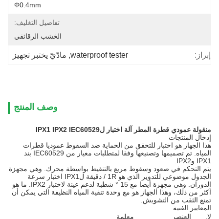
Φ0.4mm
تفاصيل التغليف:
الخشب الرقائقي
إبراز:
waterproof tester
, 
مادّيّ يختبر تجهيز
وصف المنتج
منقولة عمودي قطرة المطر آلة اختبار لIPX1 IPX2 IEC60529
إدخال المنتجات
هذا الجهاز هو اختبار للتحقق من الحماية ضد السقوط عموديا قطرات
المياه. تم تصميمها وتصنيعها وفقا لمتطلبات معيار من IEC60529 بند
IPX1 وIPX2.
يتم التحكم في صعود وسقوط مربع بالتنقيط بواسطة محرك. وهي مجهزة
الجدول موضوعي للتدوير الذي هو 1R / دقيقة لIPX1 اختبار سرعة
الدوران. وهي مجهزة أيضا مع 15 ° شطبة لدعم عينة لاختبار IPX2. ما هو
أكثر من ذلك، وهذا الجهاز هو مع وحدة تنقية المياه النظيفة التي يمكن أن
تمنع الثقب من التشويش.
المعايير الفنية
لا.
العنصر
معلمة