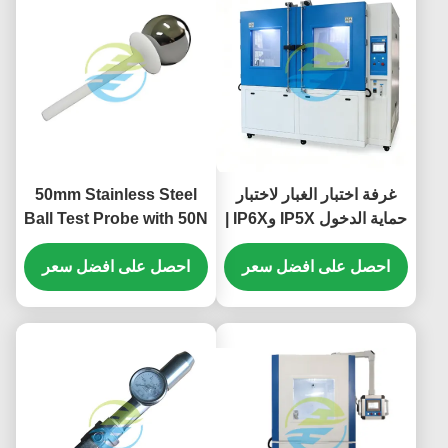
غرفة اختبار الغبار لاختبار
50mm Stainless Steel
حماية الدخول IP5X وIP6X |
Ball Test Probe with 50N
معدات اختبار البيئة الرملية
Force for Precision IEC
والغبار
احصل على افضل سعر
61032 IP Testing
احصل على افضل سعر
Equipment HT-I01
Model