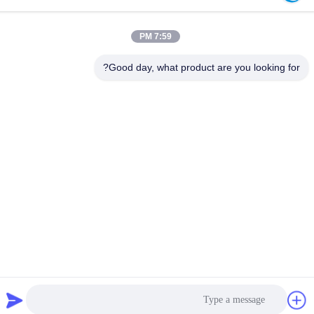
عنواننا
عنوان :
7:59 PM
رقم 6-39، مزرعة يوجو، قرية شيبي رقم 3، شارع شيبي، منطقة بانيو،
Good day, what product are you looking for?
قوانغتشو
هاتف:
86-18998460309
سياسة الخصوصية
|
خريطة الموقع
الصين نوعية جيدة iec معدات الاختبار المورد. حقوق النشر © -2026
Guangzhou HongCe Equipment Co., Ltd. . كل الحقوق محفوظة.