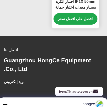
IP1X 50mm اختبار الكرة
مسبار معدات اختبار حماية
الدخول HT-I01T معالج
احصل على افضل سعر
حماية الدخول IEC 60529 و
GB 4208 شهادة قياسية
اتصل بنا
Guangzhou HongCe Equipment
Co., Ltd.
بريد إلكتروني
iven@hjauto.com.cn
hongce