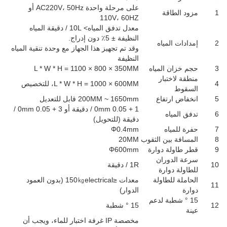
على مرحلة واحدة AC220V، 50Hz أو
1
مزود الطاقة
110V، 60HZ
معدل تدفق المياه> 10L / دقيقة المياه
النظيفة ± 5٪ دون إدراج.
2
إمدادات المياه
وقد تم تجهيز هذا الجهاز مع وحدة تنقية المياه
النظيفة
3
حجم خزان المياه
L * W * H = 1100 × 800 × 350MM
منطقة لاختبار
4
L * W * H = 1000 × 600MM، للتخصيص
السقوط
5
انخفاض ارتفاع
200MM ~ 1650mm قابل للتعديل
1 + 0.05 0mm / دقيقة أو 3 + 0.05 0mm /
6
تدفق المياه
دقيقة (للتحويل)
7
حفرة للمياه
Φ0.4mm
8
المسافة بين الثقوب
20MM
9
قطر طاولة دوارة
Φ600mm
سرعة الدوران
10
1R / دقيقة
للطاولة دوارة
الحاملة للطاولة
معدات ≤150㎏electrical (بدون العمود
11
دوارة
الدوار)
15 ° شطبة لدعم
12
15 ° شطبة
عينة
مخصصة IP غرفة اختبار للماء، ويجب أن