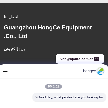
اتصل بنا
Guangzhou HongCe Equipment
Co., Ltd.
بريد إلكتروني
iven@hjauto.com.cn
hongce
عنواننا
عنوان :
2:02 PM
رقم 6-39، مزرعة يوجو، قرية شيبي رقم 3، شارع شيبي، منطقة بانيو،
Good day, what product are you looking for?
قوانغتشو
هاتف: