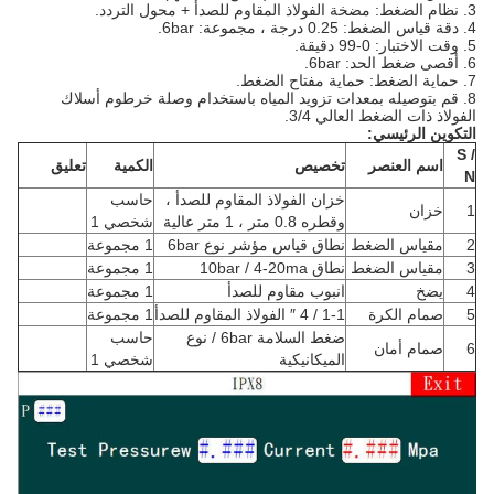
3. نظام الضغط: مضخة الفولاذ المقاوم للصدأ + محول التردد.
4. دقة قياس الضغط: 0.25 درجة ، مجموعة: 6bar.
5. وقت الاختبار: 0-99 دقيقة.
6. أقصى ضغط الحد: 6bar.
7. حماية الضغط: حماية مفتاح الضغط.
8. قم بتوصيله بمعدات تزويد المياه باستخدام وصلة خرطوم أسلاك
الفولاذ ذات الضغط العالي 3/4.
التكوين الرئيسي:
S /
اسم العنصر
تخصيص
الكمية
تعليق
N
خزان الفولاذ المقاوم للصدأ ،
حاسب
1
خزان
وقطره 0.8 متر ، 1 متر عالية
شخصي 1
2
مقياس الضغط
نطاق قياس مؤشر نوع 6bar
1 مجموعة
3
مقياس الضغط
نطاق 10bar / 4-20ma
1 مجموعة
4
يضخ
انبوب مقاوم للصدأ
1 مجموعة
5
صمام الكرة
1-1 / 4 ″ الفولاذ المقاوم للصدأ
1 مجموعة
ضغط السلامة 6bar / نوع
حاسب
6
صمام أمان
الميكانيكية
شخصي 1