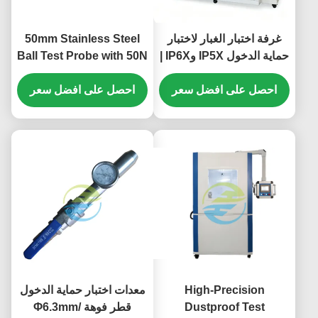
غرفة اختبار الغبار لاختبار
50mm Stainless Steel
حماية الدخول IP5X وIP6X |
Ball Test Probe with 50N
معدات اختبار البيئة الرملية
Force for Precision IEC
والغبار
احصل على افضل سعر
61032 IP Testing
احصل على افضل سعر
Equipment HT-I01
Model
High-Precision
معدات اختبار حماية الدخول
Dustproof Test
قطر فوهة Φ6.3mm/