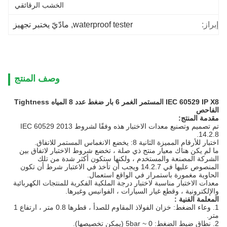
الخشب الرقائقي
إبراز:
waterproof tester
, 
مادّيّ يختبر تجهيز
وصف المنتج
IEC 60529 IP X8 المستمر الغمر 6 بار ضغط عدد 8 المياه Tightness
الفاحص
مقدمة المنتج:
تم تصميم وتصنيع معدات الاختبار هذه وفقًا لشروط IEC 60529 2013
14.2.8.
اختبار للأرقام المميزة الثانية 8: يخضع الانغماس المستمر للاتفاق.
ما لم يكن هناك معيار منتج ذي صلة ، تخضع شروط الاختبار لاتفاق بين
الشركة المصنعة والمستخدم ، ولكنها ستكون أكثر شدة من تلك
المنصوص عليها في 14.2.7 ويجب أن تأخذ في الاعتبار شرط أن تكون
الحاوية مغمورة باستمرار في الواقع استعمال.
معدات الاختبار مناسبة لاختبار درجة الملكية الفكرية للمنتجات الكهربائية
والإلكترونية ، وقطع غيار السيارات ، الفوانيس وغيرها.
المعلمة
الفنية
:
1. وعاء الضغط: خزان الفولاذ المقاوم للصدأ ، قطرها 0.8 متر ، ارتفاع 1
متر.
2. نطاق ضبط الضغط: 0 ~ 5bar (يمكن تخصيصها).