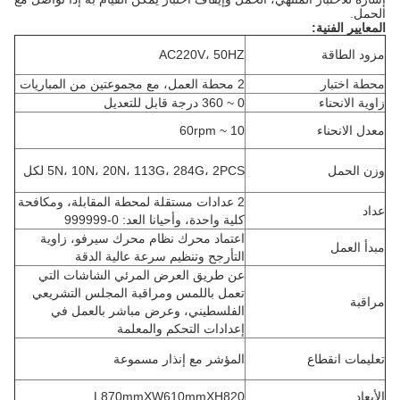
الحمل.
المعايير الفنية:
مزود الطاقة
AC220V، 50HZ
محطة اختبار
2 محطة العمل، مع مجموعتين من المباريات
زاوية الانحناء
0 ~ 360 درجة قابل للتعديل
معدل الانحناء
10 ~ 60rpm
وزن الحمل
5N، 10N، 20N، 113G، 284G، 2PCS لكل
2 عدادات مستقلة لمحطة المقابلة، ومكافحة
عداد
كلية واحدة، وأحيانا العد: 0-999999
اعتماد محرك نظام محرك سيرفو، زاوية
مبدأ العمل
التأرجح وتنظيم سرعة عالية الدقة
عن طريق العرض المرئي الشاشات التي
تعمل باللمس ومراقبة المجلس التشريعي
مراقبة
الفلسطيني، وعرض مباشر بالعمل في
إعدادات التحكم والمعلمة
تعليمات انقطاع
المؤشر مع إنذار مسموعة
الأبعاد
L870mmXW610mmXH820