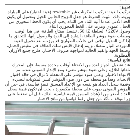
تجهيز:
تركيب العينة: تركيب المكونات غير rewirable (عينة اختبار) على المباراة
وربط ذلك.
تثبيت الشرط هو جعل النزوح الجانبي للحبل وتحميل أن يكون
الحد الأدنى عندما آلية الثناء في الثناء.
يجب أن يكون الخط المحوري من
الحبال عمودي ومرت على الخط المحوري الثناء.
وصول 220V / السلطة 50HZ، تشغيل مفتاح الطاقة، في هذا الوقت
ومضات ضوء مؤشر الطاقة، إشارة إلى القوة والوصول إليها، للتحقق ما
إذا كان التبديل توقف في حالات الطوارئ قد برزت، بعد تحميل العينة
الموردة، التيار متصلا، و يتم إدخال قابس سلك الطاقة في مقبس الحمل،
وضبط الجهد والقيم الحالية لمواجهة ظروف الاختبار، طرح جميع الأوزان
المطلوبة.
نتائج قياسية:
عند تشغيل الجهاز لعدد من الانحناء أوقات محددة مسبقا، فإن المحرك
تلقائيا اغلاق، وعلى ضوء مؤشر تضيء ومع الإنذار الصوتي عندما تم
الانتهاء الاختبار.
وعلى ضوء مؤشر على المحطة لا تزال في حالة اختبار
الانحناء، وهذا هو محطة من دون ضوء المؤشر كسر المكونات لتضيء،
وقيمة سجل العداد هو نفسه مع الإعداد المسبق قيمة قياسية، في حين أن
المؤشر الضوئي يموت على محطة مكسورة ، يجب أن تكون قيمة سجل
العداد أصغر من الإعداد المسبق قيمة قياسية.
لذلك، قبل أن تضغط على
زر التوقف، تأكد من جعل رقما قياسيا من نتائج الاختبار