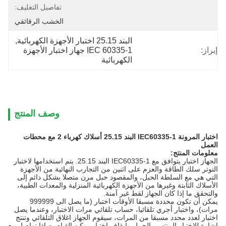
تفاصيل التغليف:
الخشب الرقائقي
البند 25.15 اختبار الأجهزة الكهربائية
, 
إبراز:
IEC 60335-1 جهاز اختبار الأجهزة 
الكهربائية
وصف المنتج
اختبار المرونة IEC60335-1 البند 25.15 أسلاك كهرباء 2 مع محطات
العمل
معلومات المنتج:
الجهاز اختبار يتوافق مع IEC60335-1 البند 25.15.
يتم استخدامها لاختبار
التوتر سلك الطاقة والعزم على اثنين من التجارب النهائية من الأجهزة
التي هي مع السلطة الحبل، والمقصود حبل مرن متصلا بشكل دائم إلى
الأسلاك الثابتة وغيرها من الأجهزة الكهربائية المنزلية والمعدات الطبية،
والتحقق ما إذا كان الجهاز لقط غير آمنة.
يمكن أن تكون محددة مسبقا الأوقات اختبار (ما يصل الى 999999
مرات)، واختبار أجري تلقائيا، حساب تلقائي مرات الاختبار، وعندما يصل
اختبار لعدد محدد مسبقا من المرات، سيقوم الجهاز اغلاق التلقائي وتنتج
إشارة للاختبار المنتهي، الحمل وإيقاف اختبار يمكن القيام به إذا تواصل مع