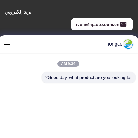
بريد إلكتروني
iven@hjauto.com.cn
hongce
عنواننا
عنوان :
9:36 AM
رقم 6-39، مزرعة يوجو، قرية شيبي رقم 3، شارع شيبي، منطقة بانيو،
قوانغتشو
Good day, what product are you looking for?
هاتف:
86-18998460309
سياسة الخصوصية
|
خريطة الموقع