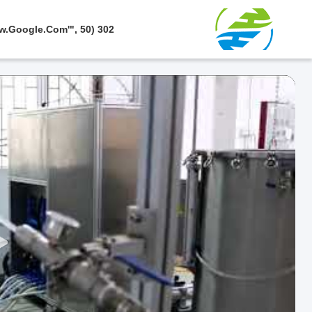
302 SetTimeout("javascript:location.href='https://www.google.com'", 50);