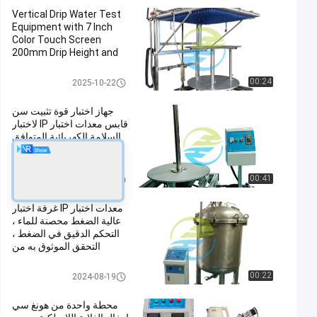
Vertical Drip Water Test
Equipment with 7 Inch
Color Touch Screen
200mm Drip Height and
Φ0.4mm Needle Hole for
IPX1 to IPX2 Testing
معدات اختبار IP
00:24
2025-10-22
جهاز اختبار قوة تثبيت سن
قابس معدات اختبار IP لاختبار
السلامة الكهربائية المتوافق
مع IEC 60884 / IEC 60529
معدات اختبار IP
00:41
2026-05-13
معدات اختبار IP غرفة اختبار
عالية الضغط محصنة للماء ،
التحكم الدقيق في الضغط ،
التحقق الموثوق به من
مقاومة الماء
معدات اختبار IP
00:22
2024-08-19
محطة واحدة من هونغ سي