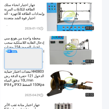
جهاز اختبار انحناء سلك
الطاقة للكابلات المرنة
وإمدادات الطاقة للأجهزة - آلة
اختبار قوة الشد متعددة
المحطات المتوافقة مع معايير
IEC
الشد قوة يختبر آلة
00:22
2026-01-15
محطة واحدة من هونغ سي
إدخال الغلاية اللاسلكية سحب
اختبار الصمود 15A معدات
اختبار الأجهزة المنزلية لامتثال
IEC 60335
معدات اختبار الأجهزة المنزلية
00:18
2026-04-28
HH0803 معدات اختبار حماية
الدخول 121-حفرة الدقة رش
10L/min تدفق المياه
150Kpa الضغط IPX3 و IPX4
اختبار الامتثال
مدخل حماية معدات الاختبار
00:32
2025-04-29
جهاز اختبار متانة ثقب الأثر