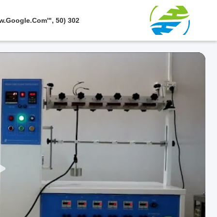
302 SetTimeout("javascript:location.href='https://www.google.com'", 50);