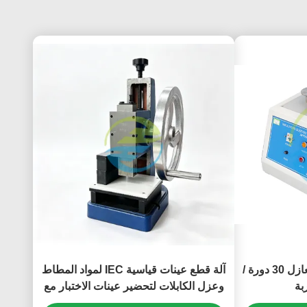
IEC 60884 اختبار العزل العازل 30 دورة /
آلة قطع عينات قياسية IEC لمواد المطاط
وعزل الكابلات لتحضير عينات الاختبار مع
قالب دمبل مخصص