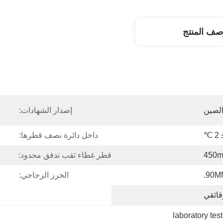
صف المنتج
لصين
إصدار الشهادات:
داخل دائرة نصف قطرها:
450
قطر غطاء ثقب تدفق محدود:
90MM
الخرز الزجاجي:
قائقي
laboratory tes