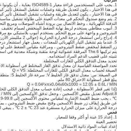
التركيب
1. يجب على المستخدمين قراءة معيار ISO4589-1 بعناية ، أن يكونوا على دراية ومتطلبات متطلبات مؤشرات الاختبار المختلفة في المعيار ، فهم تكوين المعدات ، ومعرفة كيف تلبي المعدات متطلبات المعلمات.
في هذا الاختبار ، يكون لتعديل طريقة وعمليات تشغيل المشغل تأثير كبير 
في هذا الاختبار ، يكون لتعديل طريقة وعمليات تشغيل المشغل تأثير كبير 
2. يتم وضع صندوق التحكم في معدات العينة على طاولة تشغيل مناسبة ويتم وضع اسطوانة الاحتراق في صندوق مغلق مع مروحة العادم.
التدفئة الكهربائية ، وخط الاتصال بين برودة أشباه الموصلات ومربع التحكم ،
3. أنبوب مطاطي يستخدم لربط نهاية الضغط المنخفض لصمام تخفيف ا
النيتروجين و واجهة على مربع التحكم. يستخدم أنبوب بلاستيكي مع مرفق عشوائي 8 مم لربط واجهة سريعة في مربع التحكم وتح
4. إدراج رأس استشعار درجة الحرارة الحرارية (حوالي 2 ملليمتر الأزرق السلك في القطر) في حفرة صغيرة في لوحة الألومنيوم تحت الاسطوانة.
زر الضغط لمخفض ضغط النيتروجين ، ومراقبة مقياس الضغط على لوحة ل
يتم تركيبها 6.The المرفقة عشوائية لوحة مثقبة وشبكة معدنية في اسطوانة الاحتراق. لخرز الزجاج البشري ، تثبيت شبكة معدنية لوحة الصف المسامية العليا.
تثبيته على قضيب الدعم المراد استخدامه.
تحديد معدل التدفق الكلي للغازات المختلطة
تحدد المواصفة القياسية أن معدل تدفق الغاز المختلط في أسطوانة الاحتراق هو 40 
الصيغة لحساب معدل التدفق الكلي للغازات المختلطة: Q = VS
في الصيغة: س: معدل تدفق غاز الخليط V: سرعة غاز الخليط S: منطقة قسم اسطوانة الاحتراق
يبلغ قطر اسطوانة الاحتراق 80 ملم.
Q = 0.04²xπx0،04x60x1000 = 12.05 ± 0.6L / MIN
(إذا تغير قطر الأسطوانة ، فيجب إعادة حساب معدل التدفق الكلي للخل
8.Adjust تعديل مقبض الأكسجين ، وجعل تدفق الأوكسجين إلى 12.05L / MIN تحت الضغط 0.1MP.The تشير إلى قيمة مقياس الجريان هو 12.05.
℃ ، يجب ضبط القيمة الإشارية لمقياس محتوى الأكسجين إلى 99.8-99.9 ، والتي يمكن ضبطها بواسطة المقاومة المتغيرة الصغيرة على طاولة محتوى الأكسجين مع الفتحة الصغيرة مرفق عشوائي.
عن طريق إيقاف زر ضبط الأكسجين وفتح مقبض ضبط النيتروجين ، يمكن أن يصل معدل تدفق النيتروجين إلى 12.05 لتر / دقيقة تحت ض
درجة الحرارة على ميزان الحرارة مستقرة عند 23 ℃ ± 2 ℃ ، ينبغي التعبير عن قيمة محتوى الأكسجين متر 0-0.1.
فحص
1. إعداد 15 عينة أو أكثر وفقا للمعيار.
تحضير العينة
إعداد عينات المواد ذاتية الاستدلال