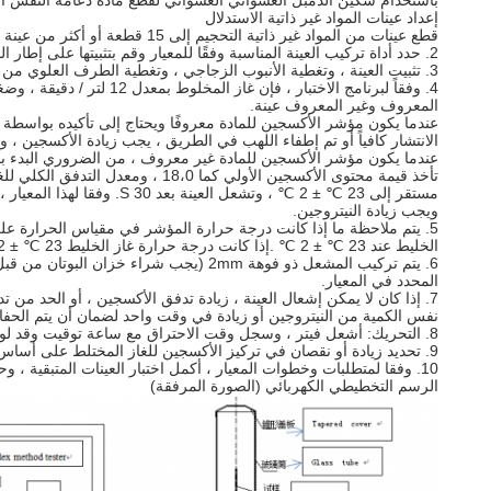
باستخدام سكين الدمبل العشوائي العشوائي لقطع مادة دعامة النفس التي تحتاج إلى اختبار إلى 15 قطعة أو أكثر مع آلة التثقيب أو استخدام طرق أخرى لقطع 15
إعداد عينات المواد غير ذاتية الاستدلال
قطع عينات من المواد غير ذاتية التحجيم إلى 15 قطعة أو أكثر من عينة 140 × 50 مم بواسطة مقص أو طرق أخرى.
2. حدد أداة تركيب العينة المناسبة وفقًا للمعيار وقم بتثبيتها على إطار الدعم في أسطوانة الاحتراق.
3. تثبيت العينة ، وتغطية الأنبوب الزجاجي ، وتغطية الطرف العلوي من غطاء التدفق.
4.
المعروف وغير المعروف عينة.
عندما يكون مؤشر الأكسجين للمادة معروفًا ويحتاج إلى تأكيده بواسطة الاحتراق وإذا كان مؤشر الأوكسجين المعروف 25 ،
الانتشار كافياً أو تم إطفاء اللهب في الطريق ، يجب زيادة الأكسجين ، و
عندما يكون مؤشر الأكسجين للمادة غير معروف ، من الضروري البدء بمؤ
مستقر إلى 23 ℃ ± 2 ℃ ، وتشعل العينة بعد 30 S. وفقا لهذا المعيار ، يتم تسجيل طول الشعلة تنتشر أسفل بواسطة ساعة توقيت.
ويجب زيادة النيتروجين.
الخليط عند 23 ℃ ± 2 ℃ .إذا كانت درجة حرارة غاز الخليط 23 ℃ ± 2 ℃ ، ينبغي إشعال العينة بعد 30 S.
6. يتم تركيب المشعل ذو فوهة 2mm (يجب شراء خزان البوتان من قبل المستخدم).
المحدد في المعيار.
7. إذا كان لا يمكن إشعال العينة ، زيادة تدفق الأكسجين ، أو الحد من تدفق النيتروجين في نفس الوقت.
نفس الكمية من النيتروجين أو زيادة في وقت واحد لضمان أن يتم الحفاظ على معدل
8. التحريك: أشعل فيتر
، وسجل وقت الاحتراق مع ساعة توقيت وقد لوحظ 
9. تحديد زيادة أو نقصان في تركيز الأكسجين للغاز المختلط على أساس اختبار واحد ، والمضي قدما في الاختبار التالي.
10. وفقا لمتطلبات وخطوات المعيار ، أكمل اختبار العينات المتبقية ، وحساب قيمة K ، ووفقا للانحراف المعياري للعينة.
الرسم التخطيطي الكهربائي (الصورة المرفقة)