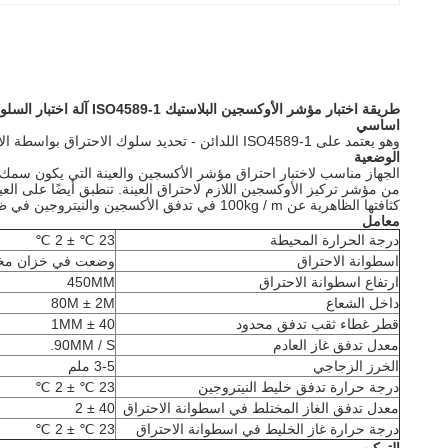
طريقة اختبار مؤشر الأوكسجين البلاستيك ISO4589-1 آلة اختبار السلوك الاحتراق
اساسي
وهو يعتمد على ISO4589-1 اللدائن - تحديد سلوك الاحتراق بواسطة الأكسجين - الجزء الأول: الإرشاد و ISO4589-1 اللدائن - تحديد سلوك الاحتراق بواسطة الأكسجين - الجزء الأول: اختبار درجة الحرارة المحيطة.
الوضعية
من مؤشر تركيز الأوكسجين اللازم لاحتراق العينة.
كثافتها الظاهرية عن 100kg / m في تدفق الأكسجين والنيتروجين في ظروف اختبار محددة. موقع الاختبار حيث يتم الحفاظ على الحد الأدنى من مؤشر تركيز الأوكسجين اللازم لاحتراق العينة.
معامل
درجة الحرارة المحيطة
23 ℃ ± 2 ℃
اسطوانة الاحتراق
وضعت في خزان مخ
ارتفاع اسطوانة الاحتراق
450MM
داخل الشعاع
80M ± 2M
قطر غطاء ثقب تدفق محدود
40 ± 1MM
معدل تدفق غاز العادم
90MM / S.
الخرز الزجاجي
3-5 ملم
درجة حرارة تدفق خليط النيتروجين
23 ℃ ± 2 ℃
معدل تدفق الغاز المختلط في اسطوانة الاحتراق
40 ± 2
درجة حرارة غاز الخليط في اسطوانة الاحتراق
23 ℃ ± 2 ℃