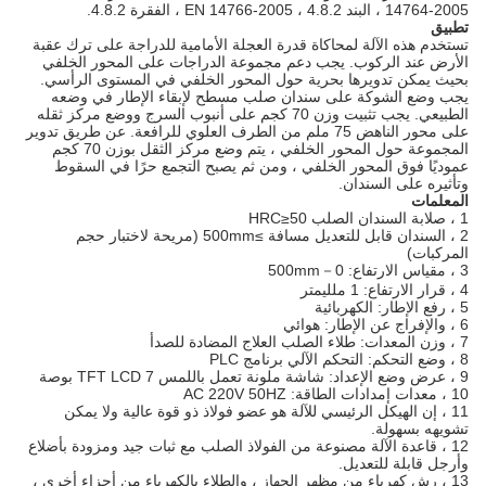
14764-2005 ، البند 4.8.2 ، EN 14766-2005 ، الفقرة 4.8.2.
تطبيق
تستخدم هذه الآلة لمحاكاة قدرة العجلة الأمامية للدراجة على ترك عقبة
الأرض عند الركوب. يجب دعم مجموعة الدراجات على المحور الخلفي
بحيث يمكن تدويرها بحرية حول المحور الخلفي في المستوى الرأسي.
يجب وضع الشوكة على سندان صلب مسطح لإبقاء الإطار في وضعه
الطبيعي. يجب تثبيت وزن 70 كجم على أنبوب السرج ووضع مركز ثقله
على محور الناهض 75 ملم من الطرف العلوي للرافعة. عن طريق تدوير
المجموعة حول المحور الخلفي ، يتم وضع مركز الثقل بوزن 70 كجم
عموديًا فوق المحور الخلفي ، ومن ثم يصبح التجمع حرًا في السقوط
وتأثيره على السندان.
المعلمات
1 ، صلابة السندان الصلب HRC≥50
2 ، السندان قابل للتعديل مسافة ≥500mm (مريحة لاختبار حجم
المركبات)
3 ، مقياس الارتفاع: 0－500mm
4 ، قرار الارتفاع: 1 ملليمتر
5 ، رفع الإطار: الكهربائية
6 ، والإفراج عن الإطار: هوائي
7 ، وزن المعدات: طلاء الصلب العلاج المضادة للصدأ
8 ، وضع التحكم: التحكم الآلي برنامج PLC
9 ، عرض وضع الإعداد: شاشة ملونة تعمل باللمس TFT LCD 7 بوصة
10 ، معدات إمدادات الطاقة: AC 220V 50HZ
11 ، إن الهيكل الرئيسي للآلة هو عضو فولاذ ذو قوة عالية ولا يمكن
تشويهه بسهولة.
12 ، قاعدة الآلة مصنوعة من الفولاذ الصلب مع ثبات جيد ومزودة بأضلاع
وأرجل قابلة للتعديل.
13 ، رش كهرباء من مظهر الجهاز ، والطلاء بالكهرباء من أجزاء أخرى ،