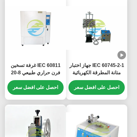
IEC 60745-2-1 جهاز اختبار
IEC 60811 غرفة تسخين
متانة المطرقة الكهربائية
فرن حراري طبيعي 8-20
قطر الكرة الفولاذية 38 مم
تغيير هواء في الساعة
احصل على افضل سعر
احصل على افضل سعر