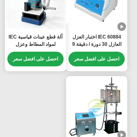
IEC 60884 اختبار العزل
آلة قطع عينات قياسية IEC
العازل 30 دورة / دقيقة 9
لمواد المطاط وعزل
ملم ضربة
الكابلات لتحضير عينات
احصل على افضل سعر
الاختبار مع قالب دمبل
احصل على افضل سعر
مخصص