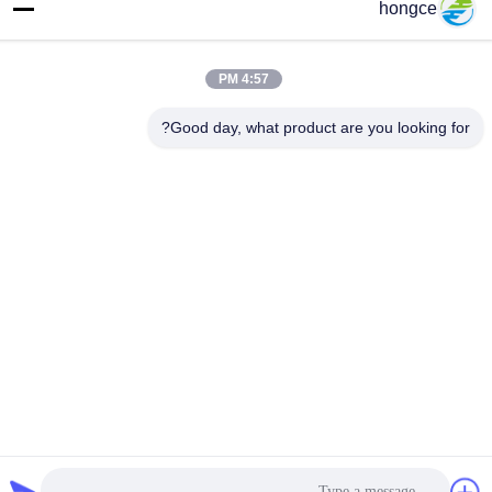
hongce
عنواننا
عنوان :
4:57 PM
رقم 6-39، مزرعة يوجو، قرية شيبي رقم 3، شارع شيبي، منطقة بانيو،
Good day, what product are you looking for?
قوانغتشو
هاتف:
86-18998460309
سياسة الخصوصية
|
خريطة الموقع
الصين نوعية جيدة iec معدات الاختبار المورد. حقوق النشر © -2026
Guangzhou HongCe Equipment Co., Ltd. . كل الحقوق محفوظة.