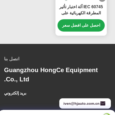
IEC 60745 آلة اختبار تأثير
المطرقة الكهربائية على
الأدوات الكهربائية المحمولة
حتى 2.5 كيلوواط
احصل على افضل سعر
اتصل بنا
Guangzhou HongCe Equipment
Co., Ltd.
بريد إلكتروني
iven@hjauto.com.cn