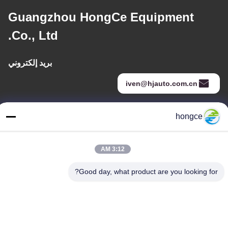
Guangzhou HongCe Equipment
Co., Ltd.
بريد إلكتروني
iven@hjauto.com.cn
hongce
عنواننا
عنوان :
3:12 AM
رقم 6-39، مزرعة يوجو، قرية شيبي رقم 3، شارع شيبي، منطقة بانيو،
قوانغتشو
Good day, what product are you looking for?
هاتف:
86-18998460309