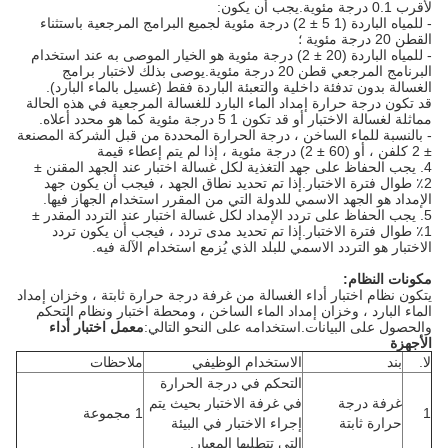
لأقرب 0.1 درجة مئوية.يجب أن يكون:
- للمياه الباردة (1 5 ± 2) درجة مئوية لجميع البرامج المرجعية باستثناء
القطن 20 درجة مئوية ؛
- للمياه الباردة (20 ± 2) درجة مئوية هو الخيار الموصى به عند استخدام
البرنامج المرجعي قطن 20 درجة مئوية.يوصى بذلك لاختبار برامج
الغسالة بدون تدفئة داخلية والتعبئة الباردة فقط (غسيل بالماء البارد).
قد تكون درجة حرارة إمداد الماء البارد للغسالة المرجعية في هذه الحالة
مماثلة لغسالة الاختبار أو قد تكون 1 5 درجة مئوية كما هو محدد أعلاه.
- بالنسبة للماء الساخن ، درجة الحرارة المحددة من قبل الشركة المصنعة
± 2 كلفن ، أو (60 ± 2) درجة مئوية ، إذا لم يتم إعطاء قيمة
4. يجب الحفاظ على جهد التغذية لكل غسالة اختبار عند الجهد المقنن ±
2٪ طوال فترة الاختبار.إذا تم تحديد نطاق الجهد ، فيجب أن يكون جهد
الإمداد هو الجهد الاسمي للدولة التي من المقرر استخدام الجهاز فيها.
5. يجب الحفاظ على تردد الإمداد لكل غسالة اختبار عند التردد المقدر ±
1٪ طوال فترة الاختبار.إذا تم تحديد مدى تردد ، فيجب أن يكون تردد
الاختبار هو التردد الاسمي للبلد الذي يُزمع استخدام الآلة فيه.
مكونات النظام:
يتكون نظام اختبار أداء الغسالة من غرفة درجة حرارة ثابتة ، وخزان إمداد
الماء البارد ، وخزان إمداد الماء الساخن ، ومحطة اختبار ونظام التحكم
والحصول على البيانات.استخدامه على النحو التالي:
معمل اختبار أداء
الأجهزة
لا.
بند
الاستخدام الوظيفي
ملاحظات
التحكم في درجة الحرارة
غرفة درجة
في غرفة الاختبار بحيث يتم
1
1 مجموعة
حرارة ثابتة
إجراء الاختبار في البيئة
التي تتطلبها المعيار.