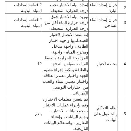
خزان إمداد الماء
إمداد مياه الاختبار تحت
2 قطعة إمدادات
2
البارد
درجة الحرارة المحيطة.
المياه البديلة
توريد مياه الاختبار فوق
خزان إمداد الماء
2 قطعة إمدادات
3
درجة حرارة الماء أقل من
الساخن
المياه البديلة
درجة الحرارة المحيطة.
إنه منفذ الاتصال لاختبار
العينة.لديها واجهة اختبار
الطاقة ، واجهة مدخل
ومخرج المياه ، واجهة
المزدوجة الحرارية ، ضغط
4
محطة اختبار
المياه ، مقياس التدفق
12
والطاقة.يمكنه إجراء تنظيم
الجهد واختيار مصدر الطاقة
واختيار مصدر المياه والعديد
من اختبارات التوصيل
الكهربائي.
قم بتعيين معلمات الاختبار ،
وقم بإجراء عمليات الاختبار
نظام التحكم
، وجمع بيانات الاختبار ،
5
والحصول على
يضع
وجمع البيانات ، وإنشاء
البيانات
التقارير ، واستعلام البيانات
التاريخية.