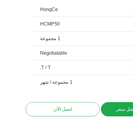
HongCe
HCMP50
1 مجموعة
Negotiatable
T / T.
1 مجموعة / شهر
ضل سعر
اتصل الآن