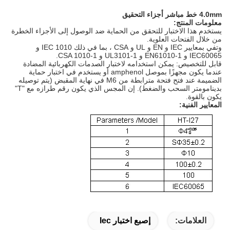
4.0mm خط مباشر أجزاء التحقيق
معلومات المنتج:
يستخدم هذا الاختبار للتحقق من الحماية ضد الوصول إلى الأجزاء الخطرة
من خلال الفتحات العلوية.
وتفي بمعايير IEC و EN و UL و CSA ، بما في ذلك IEC 1010 و
IEC60065 و EN61010-1 و UL3101-1 و CSA 1010-1.
قابل للتخصيص: يمكن استخدامه لاختبار الصدمات الكهربائية المضادة
عندما يكون مجهزًا بموصل amphenol أو يستخدم في اختبار حماية
الضميمة عند فتح فتحة مترابطة من M6 في نهاية المقبض (يتم توصيله
بدينامومتر السحب والضغط).
إن المجس الذي يكون رقم طرازه مع "T"
يكون بالقوة.
المعايير الفنية:
العلامات:
إصبع اختبار Iec