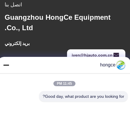
اتصل بنا
Guangzhou HongCe Equipment
Co., Ltd.
بريد إلكتروني
iven@hjauto.com.cn
hongce
عنواننا
11:45 PM
عنوان :
Good day, what product are you looking for?
رقم 6-39، مزرعة يوجو، قرية شيبي رقم 3، شارع شيبي، منطقة بانيو،
قوانغتشو
هاتف:
86-18998460309