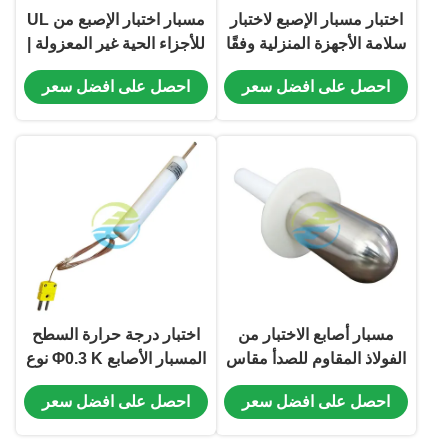
اختبار مسبار الإصبع لاختبار
مسبار اختبار الإصبع من UL
سلامة الأجهزة المنزلية وفقًا
للأجزاء الحية غير المعزولة |
لمعيار IEC 61032
الامتثال لـ UL 982، طول
احصل على افضل سعر
احصل على افضل سعر
101.6 مم، قطر 19.1 مم
لاختبار السلامة بالأصابع
مسبار أصابع الاختبار من
اختبار درجة حرارة السطح
الفولاذ المقاوم للصدأ مقاس
المسبار الأصابع Φ0.3 K نوع
40 ملم لامتثال أجهزة
الحرارة IEC60335-2-6
احصل على افضل سعر
احصل على افضل سعر
الخلاط اليدوية للسلامة. أداة
متوافق مع اختبار أجهزة
الاختبار القياسية
المنازل