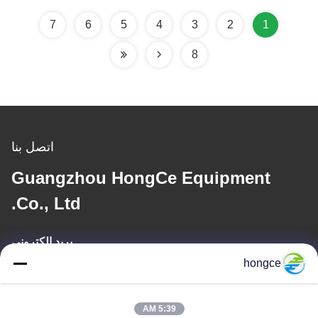
IEC60335-2-14
7
6
5
4
3
2
1
8
اتصل بنا
Guangzhou HongCe Equipment
Co., Ltd.
بريد إلكتروني
hongce
iven@hjauto.com.cn
5:39 AM