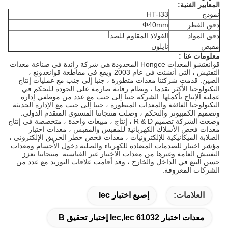
المعايير الفنية:
نموذج
HT-I33
دقق القطر
Φ40mm
دقق المواد
الفولاذ المقاوم للصدأ
مقبض
نايلون
معلومات عنا :
قوانغتشو المعدات Hongce المحدودة هي شركة رائدة في صناعة معدات
التفتيش ، التي أنشئت في عام 2003 ويقع في مقاطعة قوانغدونغ ،
الصين.
قدمت شركتنا معدات متطورة ، جنبا إلى جنب مع عمليات إنتاج
التكنولوجيا الأكثر تقدما ، ونظام رقابة صارمة على الجودة للتحكم في
عملية الإنتاج بأكملها.
الشركة جنبا إلى جنب مع عدد من موظفي إدارة
التكنولوجيا الفائقة والمعدات المتطورة ، جنبا إلى جنب مع الإدارة الحديثة
وتصميم الكمبيوتر والتحكم ، وصلت منتجاتنا المستوى المتقدم الدولي.
وضعت الشركة تصميم R & D ، إنتاج ، مبيعات واحدة ، متخصصة في إنتاج
معدات فحص الأسلاك الكهربائية للمقبس والمقبس ، معدات اختبار
الصلابة الميكانيكية للإلكترونيات ، معدات فحص خطر الحريق الإلكتروني ،
مؤشر اختبار للصدمات المضادة للكهرباء والصلبة دخول الأجسام ومعدات
التفتيش العامة وغيرها من معدات الاختبار غير القياسية.
منتجاتنا تعزز
حسن البيع في الداخل والخارج ، وقد أقامت علاقات التوريد مع عدد من
الشركات المعروفة.
العلامات:
إصبع اختبار Iec
معدات اختبار Iec,iec 61032 إختبار تحقيق B