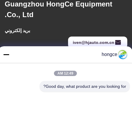
Guangzhou HongCe Equipment
Co., Ltd.
بريد إلكتروني
iven@hjauto.com.cn
hongce
عنواننا
12:49 AM
عنوان :
رقم 6-39، مزرعة يوجو، قرية شيبي رقم 3، شارع شيبي، منطقة بانيو،
Good day, what product are you looking for?
قوانغتشو
هاتف:
86-18998460309