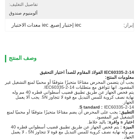
تفاصيل التغليف:
ألومنيوم صندوق
إبراز:
iec إختبار إصبع
, 
iec معدات الاختبار
وصف المنتج
IEC60335-2-14 الفولاذ المقاوم للصدأ اختبار التحقيق
معلومات المنتج:
يجب أن يتضمن المحرض مفتاحًا متحيزًا متوقفًا أو محميًا لمنع التشغيل غير
المقصود.
انها تتوافق مع متطلبات IEC60335-2-14.
يتم فحص الجهاز عن طريق تطبيق قضيب أسطواني قطره 40 مم وله
نهاية نصف كروية للمس التبديل مع قوة لا تتجاوز 5N. يجب ألا يعمل
الجهاز.
S
tandard
:
IEC60335-2-14.
التطبيق:
يجب على المحرض أن يضم مفتاحًا متحيزًا متوقفًا أو محميًا لمنع
التشغيل غير المقصود.
اختبار s
وافرة:
باليد خلاط.
الميزة
:
يتم فحص الجهاز عن طريق تطبيق قضيب أسطواني قطره 40
مم وله نهاية نصف كروية للمس التبديل مع قوة لا تتجاوز 5N ، لا يعمل
الجهاز.