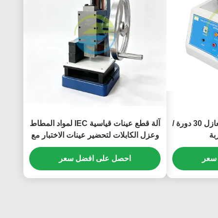
IEC 60884 اختبار العزل العازل 30 دورة /
آلة قطع عينات قياسية IEC لمواد المطاط
وعزل الكابلات لتحضير عينات الاختبار مع
قالب دمبل مخصص
سعر
احصل على افضل سعر