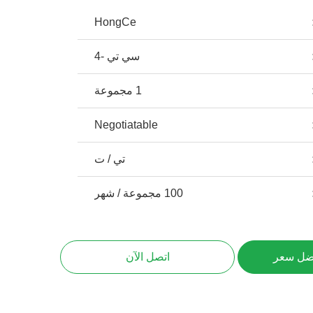
HongCe
سي تي -4
1 مجموعة
Negotiatable
تي / ت
100 مجموعة / شهر
ضل سعر
اتصل الآن