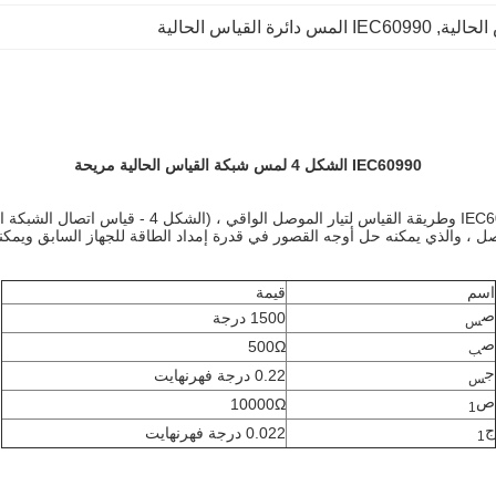
, 
IEC60990 المس دائرة القياس الحالية
IEC60990 الشكل 4 لمس شبكة القياس الحالية مريحة
تتوافق شبكة الاختبار هذه مع متطلبات شبكة القياس لتيار 
 ، والذي يمكنه حل أوجه القصور في قدرة إمداد الطاقة للجهاز السابق ويمكنه ا
اسم
قيمة
ص
1500 درجة
س
ص
500Ω
ب
ج
0.22 درجة فهرنهايت
س
ص
10000Ω
1
ج
0.022 درجة فهرنهايت
1