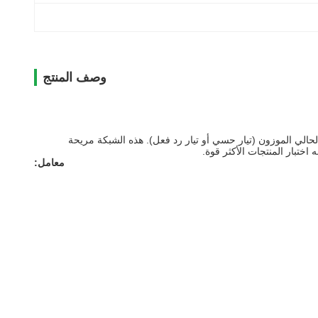
وصف المنتج
اللمس IEC60990 وطريقة القياس لتيار الموصل الواقي ، (الشكل 4 - قياس اتصال الشبكة الحالي الموزون (تيار حسي أو تيار رد فعل). هذه الشبكة مريحة
ختبار المنتجات الأكثر قوة.
معامل: