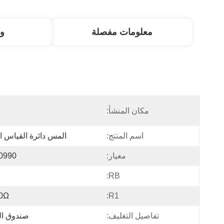
معلومات مفصلة
و
مكان المنشأ:
ا
اسم المنتج:
المس دائرة القياس ال
معيار:
0990
RB:
0Ω
R1:
تفاصيل التغليف:
صندوق ال