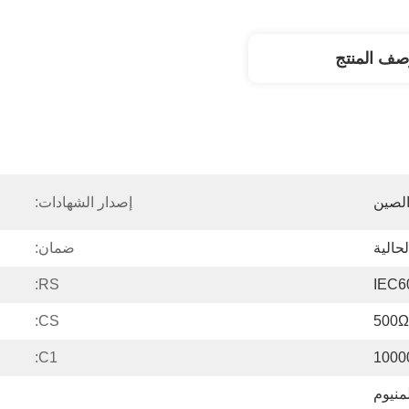
صف المنتج
لصين
إصدار الشهادات:
حالية
ضمان:
RS:
IEC6
CS:
500Ω
C1:
1000
منيوم