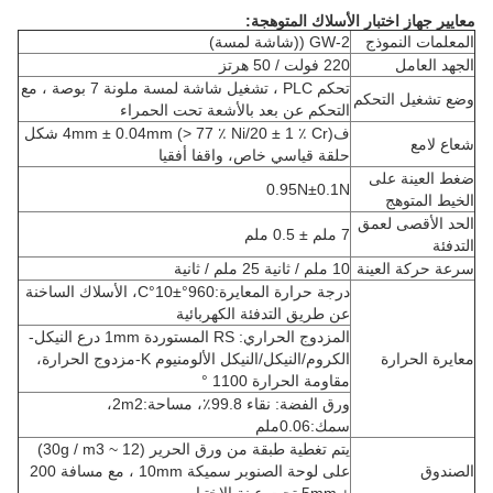
معايير جهاز اختبار الأسلاك المتوهجة:
المعلمات النموذج
GW-2 ((شاشة لمسة)
الجهد العامل
220 فولت / 50 هرتز
تحكم PLC ، تشغيل شاشة لمسة ملونة 7 بوصة ، مع
وضع تشغيل التحكم
التحكم عن بعد بالأشعة تحت الحمراء
ف4mm ± 0.04mm (> 77 ٪ Ni/20 ± 1 ٪ Cr) شكل
شعاع لامع
حلقة قياسي خاص، واقفا أفقيا
ضغط العينة على
0.95N±0.1N
الخيط المتوهج
الحد الأقصى لعمق
7 ملم ± 0.5 ملم
التدفئة
سرعة حركة العينة
10 ملم / ثانية 25 ملم / ثانية
درجة حرارة المعايرة:960°±10°C، الأسلاك الساخنة
عن طريق التدفئة الكهربائية
المزدوج الحراري: RS المستوردة 1mm درع النيكل-
معايرة الحرارة
الكروم/النيكل/النيكل الألومنيوم K-مزدوج الحرارة،
مقاومة الحرارة 1100 °
ورق الفضة: نقاء 99.8٪، مساحة:2m2،
سمك:0.06ملم
يتم تغطية طبقة من ورق الحرير (12 ~ 30g / m3)
الصندوق
على لوحة الصنوبر سميكة 10mm ، مع مسافة 200