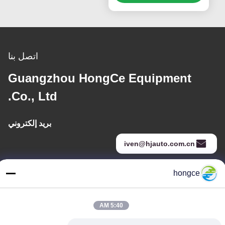
والكهربائية | متوافقة مع
IEC 60695
اتصل بنا
Guangzhou HongCe Equipment
Co., Ltd.
بريد إلكتروني
iven@hjauto.com.cn
hongce
عنواننا
عنوان :
5:40 AM
رقم 6-39، مزرعة يوجو، قرية شيبي رقم 3، شارع شيبي، منطقة بانيو،