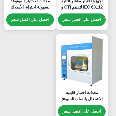
أجهزة اختبار مؤشر التتبع
معدات الاختبار الموثوقة
IEC 60112 لتقييم CTI و
لسهولة احتراق الأسلاك
PTI
المتوهجة حتى 960 درجة
احصل على افضل سعر
احصل على افضل سعر
مئوية لتقييم خطر الحريق
IEC 60695
معدات اختبار قابلية
الاشتعال بالسلك المتوهج
بشاشة تعمل باللمس
للمكونات البلاستيكية
احصل على افضل سعر