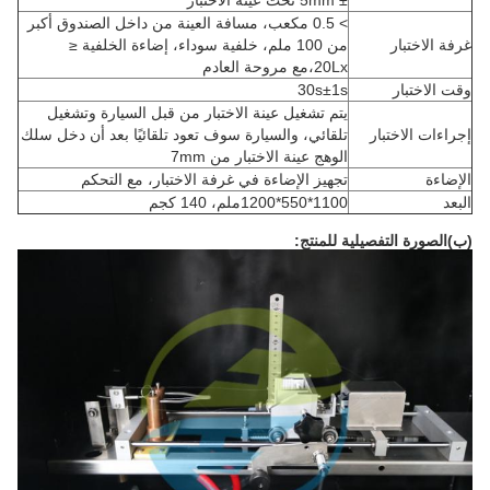
± 5mm تحت عينة الاختبار
> 0.5 مكعب، مسافة العينة من داخل الصندوق أكبر
غرفة الاختبار
من 100 ملم، خلفية سوداء، إضاءة الخلفية ≤
20Lx،مع مروحة العادم
وقت الاختبار
30s±1s
يتم تشغيل عينة الاختبار من قبل السيارة وتشغيل
إجراءات الاختبار
تلقائي، والسيارة سوف تعود تلقائيًا بعد أن دخل سلك
الوهج عينة الاختبار من 7mm
الإضاءة
تجهيز الإضاءة في غرفة الاختبار، مع التحكم
البعد
1100*550*1200ملم، 140 كجم
(ب)
الصورة التفصيلية للمنتج
: