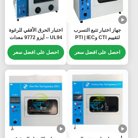
جهاز اختبار تتبع التسرب
اختبار الحرق الأفقي للرغوة
لتقييم CTI وPTI | IEC
UL94 -- أيزو 9772 معدات
60112 معدات اختبار القابلية
اختبار قابلية الإشتعال
للاشتعال للمواد العازلة
احصل على افضل سعر
احصل على افضل سعر