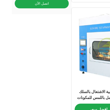
اتصل الآن
ية الاشتعال بالسلك
مل باللمس للمكونات
البلاستيكية والكهربائية | متوافقة مع IEC
 افضل سعر
606