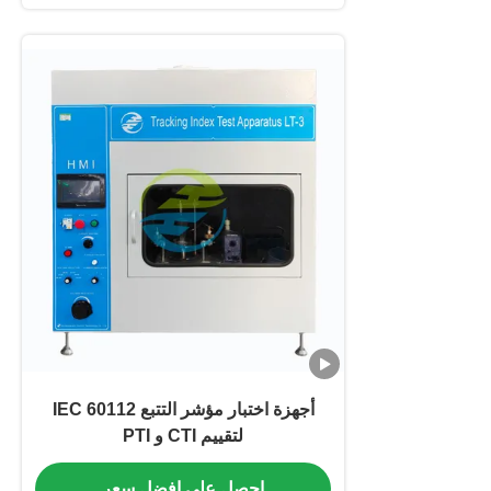
أجهزة اختبار مؤشر التتبع IEC 60112
لتقييم CTI و PTI
احصل على افضل سعر