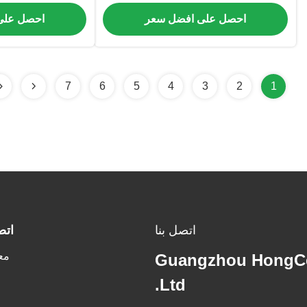
60695
والع
احصل على افضل سعر
احصل على
7
6
5
4
3
2
1
اتصل بنا
اتص
مع
Guangzhou HongCe
Ltd.