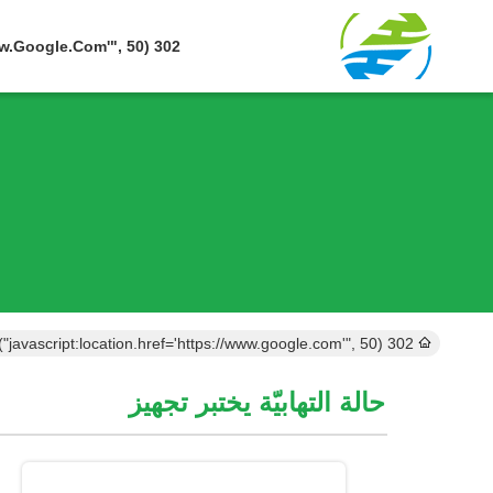
302 SetTimeout("javascript:location.href='https://www.google.com'", 50);
302 setTimeout("javascript:location.href='https://www.google.com'", 50);
حالة التهابيّة يختبر تجهيز