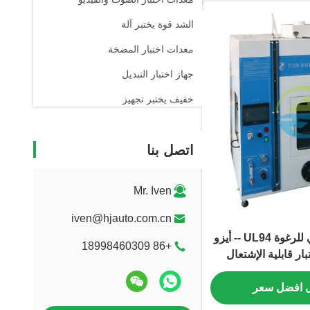
الشد قوة يختبر آلة
معدات اختبار المضخة
جهاز اختبار التبديل
خفيف يختبر تجهيز
التلقائي آلة مختلط
اتصل بنا
معمل اختبار أداء الأجهزة
مقعد اختبار المحرك
Mr. Iven
مقعد اختبار الإرسال
iven@hjauto.com.cn
اختبار الحرق الأفقي للرغوة UL94 -- أيزو
+86 18998460309
 افضل سعر