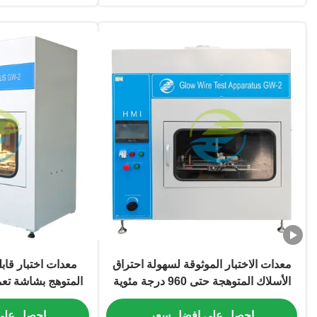
معدات الاختبار الموثوقة لسهولة احتراق
معدات اختبار قابل
الأسلاك المتوهجة حتى 960 درجة مئوية
المتوهج بشاشة تع
لتقييم خطر الحريق IEC 60695
احصل على افضل سعر
احصل على
95