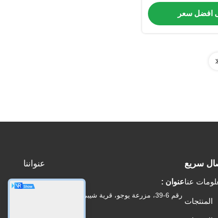
مودية
 افضل سعر
ال سريع
عنواننا
لومات عنا
عنوان :
رقم 6-39، مزرعة يوجو، قرية شيبي رقم 3، شارع شيبي،
المنتجات
منطقة بانيو، قوانغتشو