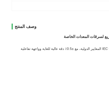
وصف المنتج
الشكل 4 جهاز اختبار التيار اللاصق هو أداة اكتشاف ذكية مصممة للمعدات الطبية والأجهزة المنزلية والمعدات الكهربائية الصناعية.2020 و IEC 60990:2016 المعايير الدولية، مع ±0.5٪ دقة عالية للغاية وواجهة تفاعلية