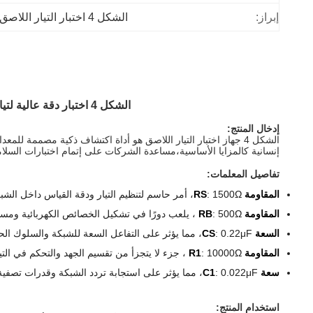
إبراز:
الشكل 4 اختبار التيار اللاصق
الشكل 4 اختبار دقة عالية لتيار الاتصال معتمد على IEC 60601-1: 2020 حل للكشف عن التيار السريع لسرقات المعدات الخاصة
إدخال المنتج:
إنسانية كالمزايا الأساسية،مساعدة الشركات على إتمام اختبارات السلام
تفاصيل المعلمات:
المقاومة RS
: 1500Ω، أمر حاسم لتنظيم التيار ودقة القياس داخل الشبكة.
المقاومة RB
: 500Ω ، يلعب دورًا في تشكيل الخصائص الكهربائية ومسارات التيار.
السعة CS
: 0.22μF، مما يؤثر على التفاعل السعة للشبكة والسلوك الحالي.
المقاومة R1
: 10000Ω ، جزء لا يتجزأ من تقسيم الجهد والتحكم في التيار.
سعة C1
: 0.022μF، مما يؤثر على استجابة تردد الشبكة وقدرات تصفية.
استخدام المنتج: