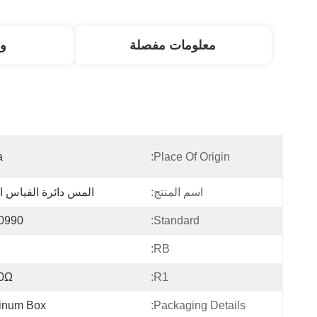
معلومات مفصلة
و
a
Place Of Origin:
اسم المنتج:
المس دائرة القياس ال
0990
Standard:
RB:
0Ω
R1:
inum Box
Packaging Details: