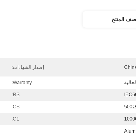
صف المنتج
Chin
إصدار الشهادات:
حالية
Warranty:
RS:
IEC6
CS:
500Ω
C1:
1000
Alum