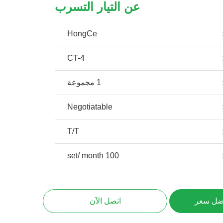
عن التيار التسرب
HongCe
CT-4
1 مجموعة
Negotiatable
T/T
100 set/ month
ضل سعر
اتصل الآن