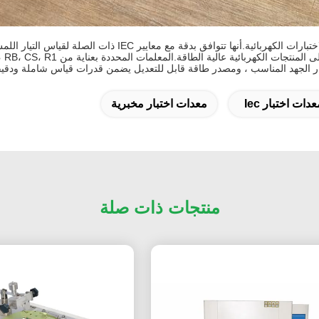
شبكة قياس التيار اللاسلكي IEC60990 الشكل 4 هي أداة حيوية في 
ار الجهد المناسب ، ومصدر طاقة قابل للتعديل يضمن قدرات قياس شاملة ودقيقة 
ات اختبار Iec
معدات اختبار مخبرية
منتجات ذات صلة