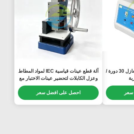
IEC 60884 اختبار العزل العازل 30 دورة /
آلة قطع عينات قياسية IEC لمواد المطاط
وعزل الكابلات لتحضير عينات الاختبار مع
قالب دمبل مخصص
سعر
احصل على افضل سعر