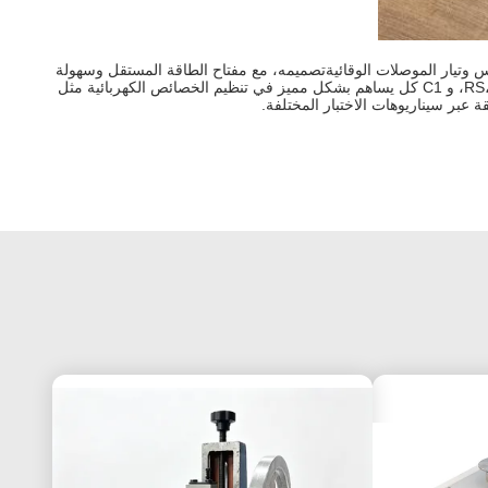
الاختبارات الكهربائية.أنها تتوافق بدقة مع معايير IEC ذات الصلة لقياس التيار اللمس وتيار الموصلات الوقائيةتصميمه، مع مفتاح الطاقة المستقل وسهولة
التشغيل، يعالج عيوب إمدادات الطاقة من السلف، مما يتيح اختبارات على المنتجات الكهربائية عالية الطاقة.المعلمات المحددة بعناية من RS، RB، CS، R1، و C1 كل يساهم بشكل مميز في تنظيم الخصائص الكهربائية مثل
عبر سيناريوهات الاختبار المختلفة.