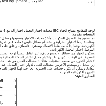
إبراز:
iec مخبار
, 
y test equipment
لوحة المفاتيح مفتاح الحياة IEC معدات اختبار التحمل اختبار آلة مع 6 محطات العمل
المنتجات مقدمة:
ومناسبة أيضا لاختبار المنزلية واستخدام مماثل قابس / مأخذ على قدرة الان
الكهربائية، وعما إذا كانت نقاط الاتصال وظاهرة الالتصاق، وأغلق على 
الموصل اختبار التحمل الكهربائية.
ويتكون الجهاز من سبائك الألومنيوم رف، غير القابل للصدأ لوحة الصلب ختم، يقودها محرك سيرفو والكرة اللول
العصيبة، في الوقت الذي يربط، واختبار معدل اختبار السكتة الدماغية والزاوية الدورية (يم
لاختبار التحول من معظم المنتجات.
هناك 6 محطات العمل من هذا اخ
زر التبديل، وتستخدم الأخريين محطات العمل لدوار اختبار التبديل.
عند ا
تلقائيا.
ويمكن أن تكون حصلت على الحمولة الخارجية لهذا الجهاز للقيام
الأجهزة الكهربائية المنزلية .
المعايير الفنية:
لا.
ال
1
مز
2
مح
3
وا