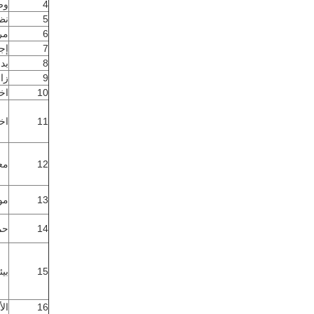
4
وض
5
نظ
6
مر
7
إج
8
بد
9
زاو
10
اخت
11
اخت
12
مع
13
مو
14
حم
15
بيئ
16
الأ