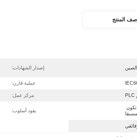
صف المنتج
لصين
إصدار الشهادات:
عملية قارن:
P
مركز عمل:
0-360 درجة مئوية، يمكن أن تكون 
يقود أسلوب:
سبقا
قائقي