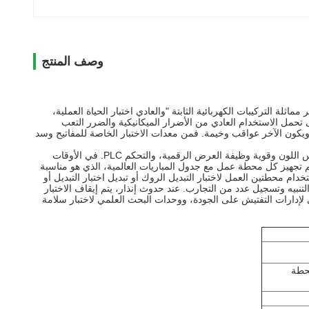
وصف المنتج
ايير وغيرها. هذا ينطبق على الأسرة والقدرة كسر مماثلة التركيبات الكهربائية الثابتة "والعادي اختبار الحياة العملية،
ى تحمل الاستخدام العادي من الأضرار الميكانيكية والضرر التعب
 ويكون الآخر عواقب وخيمة.
فمن معدات الاختبار الخاصة للمفاتيح وسد
في الأوقات
 تجهيز كل محطة عمل مع جدول المباريات العالمية، الذي هو مناسبة
خدام محطتين العمل لاختبار التبديل الروك أو تبديل اختبار التبديل أو
لتنبيه وتسجيل عدد من التجارب.
عند حدوث إنذار، يتم إيقاف الاختبار
لإدارات التفتيش على الجودة، ووحدات البحث العلمي لاختبار سلامة
محطة