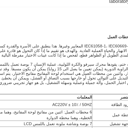
laborator
تم تصميم هذا المحول المكونات مأخذ معدات الاختبار وتصنيعها وفقا لIEC61058-1، IEC60669-1 المع
هيار والحياة العملية العادية.
والهدف هو تقييم ما إذا كان التحول هو قادرة عل
المدى الطويل أو الظواهر قطع، لفحص ما إذا كانت عينات الاختبار مفرطة البالية
بية، عملية الإنسان 7 بوصة تعمل باللمس اللون وقوية وظيفة العرض الرقمية، والتحكم PLC.
كن تعيين ما يصل الى 15 زوايا) يمكن أن يكون مسبقا.
وقد تم
تبار، واثنين من محطات العمل هي استخدام لوحة المفاتيح مفاتيح الاختبار، يتم است
لتبديل على التوالي تحول أو خارجها بسبب التصاق أو الفشل، ويمكن أن يخطئ ا
 اختبار الحمل، وآلة جميلة وعملية وسهلة التشغيل، بل هو جهاز تجريبي ضروري 
عنصر
المعلمات
ود الطاقة
AC220V ± 10٪ / 50HZ
6 محطات العمل: اثنين من مفاتيح لوحة المفاتيح، وهما 
طة عمل
الخطية، وهما محطة الدوارة
جهة تشغيل
7 بوصة وشاشة ملونة تعمل باللمس LCD