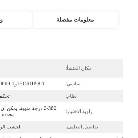
معلومات مفصلة
و
مكان المنشأ:
ا
اساسي:
IEC61058-1 وIEC60669-1
نظام:
تحكم LC
زاوية الاختبار:
محددة م
تفاصيل التغليف:
الخشب الر