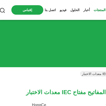
المنتجات
أخبار
الحلول
فيديو
اتصل بنا
إقتباس
يح مفتاح IEC معدات الاختبار
HongCe