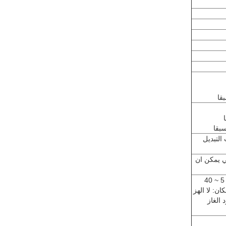
التبديل
ي يمكن ان
الضغط الجوي: 80 ~ 106kpa ل؛ درجة الحرارة المحيطة: 5 ~ 40
2 ~ 90)٪ RH؛ عملية المكان: لا الهز
 الغاز