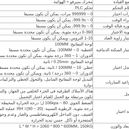
ع القيادة
محرك سيرفو + الهوائية
ام التحكم
تحكم PLC
ات اختبار
0 ~ 999999 مرات، يمكن أن يكون مسبقا
راء الوقت
0 ~ 999.9s، يمكن أن يكون مسبقا
وره قبالة الوقت
0 ~ 999.9s، يمكن أن يكون مسبقا
ية الاختبار
0-360 درجة مئوية، يمكن أن تكون محددة مسبقا
بار زاوية العتاد
1-15 التروس، ويمكن أن يكون مسبقا
لوحة المفاتيح: 100MM
بار السكتة الدماغية
الخطية: 0 ~ 100MM، يمكن أن تكون محددة مسبقا
الدوران: 1 ~ 360 درجة مئوية، يمكن أن تكون محددة مسبقا
لوحة المفاتيح: 0.25mm / ثانية
دل اختبار
خطي: 10 ~ 100MM / ثانية، يمكن أن تكون محددة مسبقا
الدوران: 0 ~ 360 درجة / ثانية، ويمكن أن تكون محددة مسبقا
التبديل لوحة المفاتيح الشامل، والتحول الخطي والتركيبات 
اعيد المباريات
دوارة
هناك الأسلاك الطرفية في الجزء الخلفي من الجهاز، والت
ل
تكون مرتبطة مع الحمل للقيام اختبار التحميل.
درجة مئوية، الرطوبة النسبية: (0
ة اختبار
العنيف، دون التداخل الكهرومغناطيسي والغبار وعدم وجود
المتفجرة أو تآكل.
حسن تبديد الحرارة
بعاد والوزن
L * W * H = 1060 * 800 * 600MM، 150KG