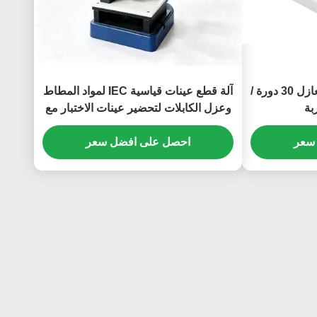
IEC 60884 اختبار العزل العازل 30 دورة /
آلة قطع عينات قياسية IEC لمواد المطاط
وعزل الكابلات لتحضير عينات الاختبار مع
قالب دمبل مخصص
سعر
احصل على افضل سعر