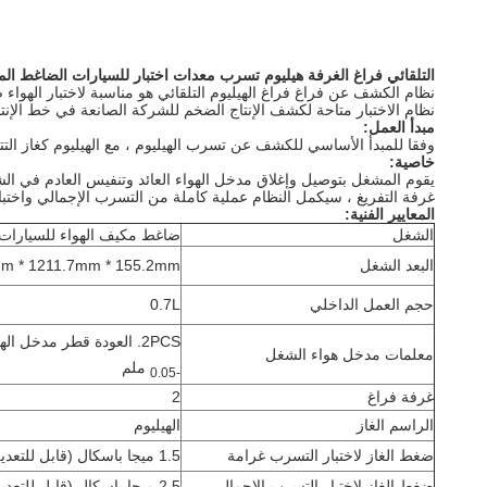
التلقائي فراغ الغرفة هيليوم تسرب معدات اختبار للسيارات الضاغط الم
نظام الكشف عن فراغ فراغ الهيليوم التلقائي هو مناسبة لاختبار الهواء
نظام الاختبار متاحة لكشف الإنتاج الضخم للشركة الصانعة في خط الإنتا
مبدأ العمل:
وفقا للمبدأ الأساسي للكشف عن تسرب الهيليوم ، مع الهيليوم كغاز ا
خاصية:
يقوم المشغل بتوصيل وإغلاق مدخل الهواء العائد وتنفيس العادم في ال
غرفة التفريغ ، سيكمل النظام عملية كاملة من التسرب الإجمالي واختبار ال
المعايير الفنية:
الشغل
ضاغط مكيف الهواء للسيارات
البعد الشغل
5mm * 1211.7mm * 155.2mm
حجم العمل الداخلي
0.7L
2PCS. العودة قطر مدخل الهواء 18.3 ، قطرها تنفيس العادم
معلمات مدخل هواء الشغل
ملم
-0.05
غرفة فراغ
2
الراسم الغاز
الهيليوم
ضغط الغاز لاختبار التسرب غرامة
1.5 ميجا باسكال (قابل للتعديل لأسفل)
ضغط الغاز لاختبار التسرب الإجمالي
2.5 ميجا باسكال (قابل للتعديل لأسفل)