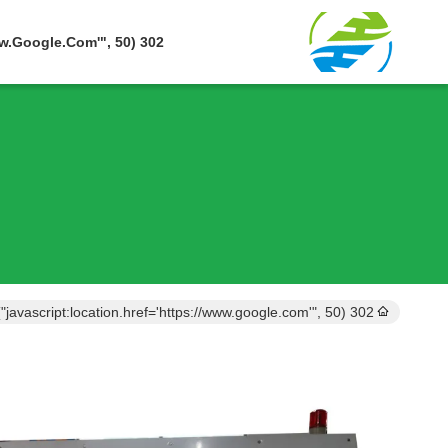
302 SetTimeout("javascript:location.href='https://www.google.com'", 50);
302 setTimeout("javascript:location.href='https://www.google.com'", 50);