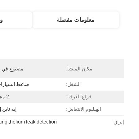
معلومات مفصلة
و
مكان المنشأ:
مصنوع في ا
الشغل:
ضاغط السيارات 
فراغ الغرفة:
2 مجموعة
الهيليوم الانتعاش:
إيه ناين 
ting
, 
helium leak detection
إبراز: