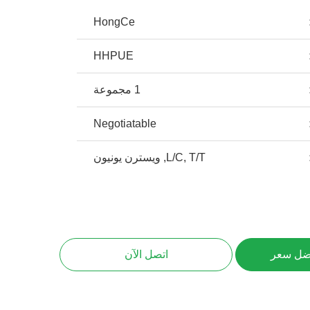
HongCe
HHPUE
1 مجموعة
Negotiatable
L/C, T/T, ويسترن يونيون
ضل سعر
اتصل الآن