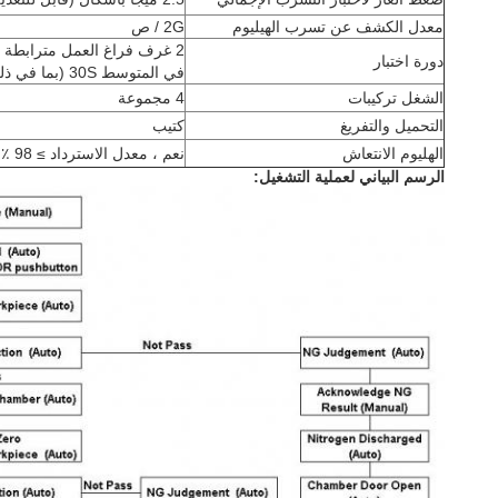
معدل الكشف عن تسرب الهيليوم
2G / ص
2 غرف فراغ العمل مترابطة ،
دورة اختبار
في المتوسط ​​30S (بما في ذلك وقت التحميل والتفريغ)
الشغل تركيبات
4 مجموعة
التحميل والتفريغ
كتيب
الهليوم الانتعاش
نعم ، معدل الاسترداد ≥ 98 ٪
الرسم البياني لعملية التشغيل: