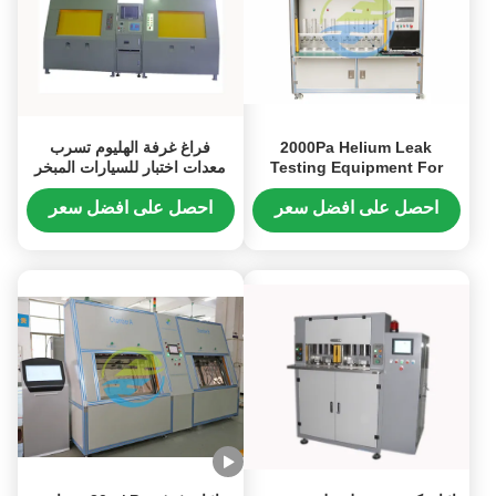
2000Pa Helium Leak
فراغ غرفة الهليوم تسرب
Testing Equipment For
معدات اختبار للسيارات المبخر
Ceramic Component Of
المكثف
Relay 5×10-11pa·m3/s
احصل على افضل سعر
احصل على افضل سعر