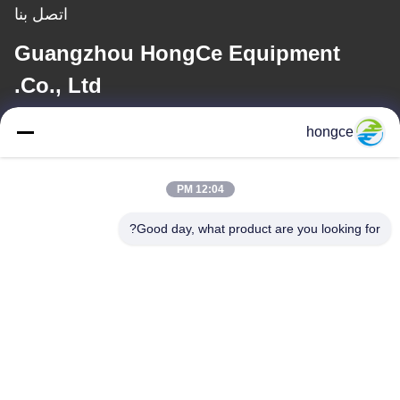
اتصل بنا
Guangzhou HongCe Equipment
Co., Ltd.
hongce
بريد إلكتروني
iven@hjauto.com.cn
12:04 PM
Good day, what product are you looking for?
عنواننا
عنوان :
رقم 6-39، مزرعة يوجو، قرية شيبي رقم 3، شارع شيبي، منطقة بانيو،
قوانغتشو
هاتف:
86-18998460309