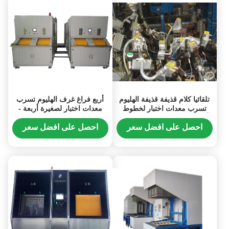
تلقائيا كلام قذيفة قذيفة الهليوم
أربع فراغ غرف الهليوم تسرب
تسرب معدات اختبار لخطوط
معدات اختبار لصغيرة أربعة -
أنابيب مكيف الهواء دقة 1.0E-
صمام الطريق
5mbar.l / ثانية
احصل على افضل سعر
احصل على افضل سعر