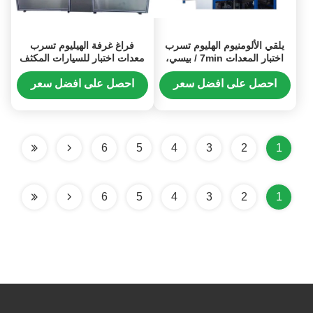
يلقي الألومنيوم الهليوم تسرب
فراغ غرفة الهيليوم تسرب
اختبار المعدات 7min / بيسي،
معدات اختبار للسيارات المكثف
عالية الجهد المفاتيح فراغ نظام
والمبخر 100S / غرفة 2G / Y
الكشف عن تسرب الهليوم
احصل على افضل سعر
احصل على افضل سعر
6
5
4
3
2
1
6
5
4
3
2
1