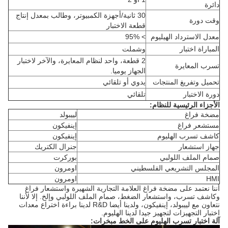
دائرة
30 ثانية/أجهزة الكمبيوتر، وطالب بمعدل إنتاج
وقت دورة
قطعة الاختبار
معدل الاسترداد الهيليوم
> 95%
المباراة اختبار
وشملت
2 قطعة، واحد لنظام المعايرة، والآخر لاختبار
تسرب المعايرة
الجهاز يوميا.
تحميل وتفريغ المنتجات
يدوي أو تلقائي
دورة الاختبار
تلقائي
الأجزاء الرئيسية للنظام:
مضخة فراغ
لييبولد
مستشعر فراغ
إينفيكون
كاشف تسرب الهليوم
إينفيكون
جهاز استشعار
جنرال الكتريك
صمام الملف اللولبي
بوركرت
المجلس التشريعي الفلسطيني
اومرون
HMI
اومرون
أننا نعتمد على مضخة فراغ العلامة التجارية الشهيرة واستشعار فراغ
وكاشف تسرب، واستشعار الضغط، صمام الملف اللولبي وإلخ. إلا لأننا
نتعاون مع لييبولد، إينفيكون، ولدينا أيضا R&D لدينا براءة اختراع معدات
اختبار التجهيزات لتجهيز جيدا لدينا الهليوم.
آلة اختبار تسرب الهليوم على الخط مبخرات: