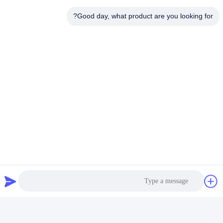
Good day, what product are you looking for?
نظام كشف تسرب الهليوم
من نوع غرفة التفريغ 0.1-
4.5 ميجا باسكال ضغط
التسرب الإجمالي
احصل على افضل سعر
اتصل بنا
Guangzhou HongCe Equipment
Co., Ltd.
بريد إلكتروني