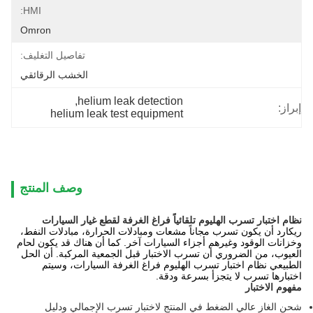
HMI:
Omron
تفاصيل التغليف:
الخشب الرقائقي
, 
helium leak detection
إبراز:
helium leak test equipment
وصف المنتج
نظام اختبار تسرب الهليوم تلقائياً فراغ الغرفة لقطع غيار السيارات
ريكارد أن يكون تسرب مجاناً مشعات ومبادلات الحرارة، مبادلات النفط،
وخزانات الوقود وغيرهم أجزاء السيارات آخر. كما أن هناك قد يكون لحام
العيوب، من الضروري أن تسرب الاختبار قبل الجمعية المركبة. أن الحل
الطبيعي نظام اختبار تسرب الهليوم فراغ الغرفة السيارات، وسيتم
اختبارها تسرب لا يتجزأ بسرعة ودقة.
مفهوم الاختبار
شحن الغاز عالي الضغط في المنتج لاختبار تسرب الإجمالي ودليل