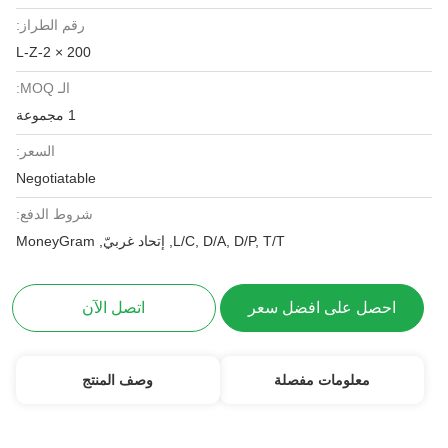
رقم الطراز:
L-Z-2 × 200
الـ MOQ:
1 مجموعة
السعر:
Negotiatable
شروط الدفع:
L/C, D/A, D/P, T/T, إتحاد غربيّ, MoneyGram
احصل على افضل سعر
اتصل الآن
معلومات مفصلة
وصف المنتج