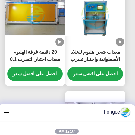
معدات شحن هليوم للخلايا
20 دقيقة غرفة الهليوم
الأسطوانية واختبار تسرب
معدات اختبار التسرب 0.1
هليوم للسيارات الكهربائية
ميجا باسكال - 4.5 ميجا
احصل على افضل سعر
باسكال تسرب إجمالي
احصل على افضل سعر
hongce
12:37 AM