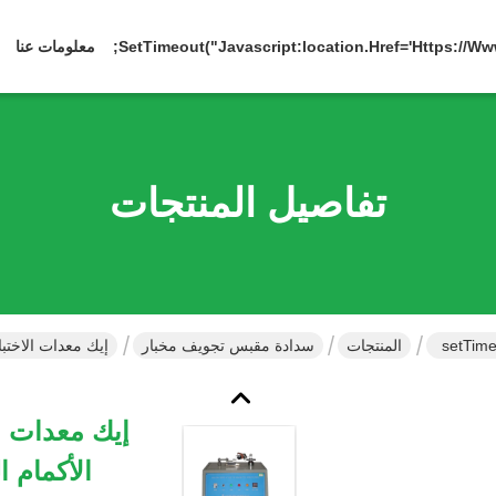
معلومات عنا
تفاصيل المنتجات
302 setT
المنتجات
سدادة مقبس تجويف مخبار
إيك معدات الاختبار، IEC60884 بند 24.7 العزل الأكمام التوصيل دبابيس كشط 
الأكمام 