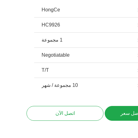
HongCe
HC9926
1 مجموعة
Negotiatable
T/T
10 مجموعة / شهر
ضل سعر
اتصل الآن