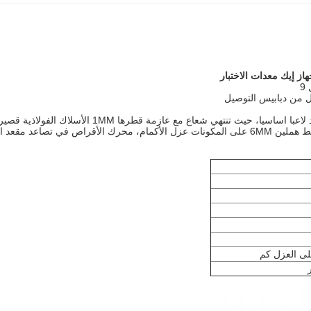
زل من دبابيس التوصيل
على شعاع)، سلك أسفل على شكل حرف U هو جزء خطي 6MM. ضغط هملين 6MM على المكونات عزل الأكمام، 