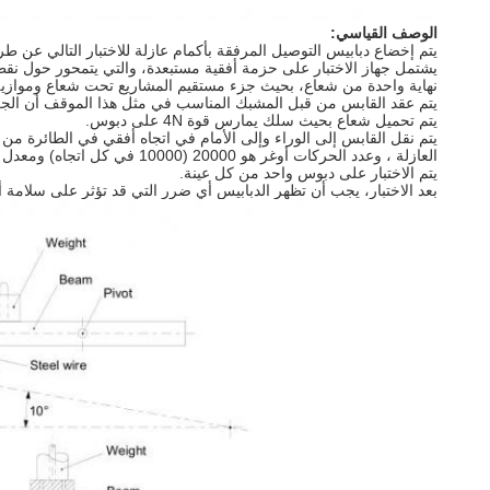
الوصف القياسي:
يتم إخضاع دبابيس التوصيل المرفقة بأكمام عازلة للاختبار التالي عن طري
نهاية واحدة من شعاع، بحيث جزء مستقيم المشاريع تحت شعاع وموازية
يتم عقد القابس من قبل المشبك المناسب في مثل هذا الموقف أن الجزء المست
يتم تحميل شعاع بحيث سلك يمارس قوة 4N على دبوس.
العازلة ، وعدد الحركات أوغر هو 20000 (10000 في كل اتجاه) ومعدل العملية هو 30 حركات في الدقيقة الواحدة.
يتم الاختبار على دبوس واحد من كل عينة.
بعد الاختبار، يجب أن تظهر الدبابيس أي ضرر التي قد تؤثر على سلام