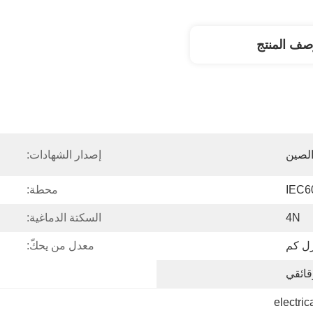
صف المنتج
لصين
إصدار الشهادات:
IEC6
محطة:
4N
السكتة الدماغية:
ل كم
معدل من يحكّ:
قائقي
electric