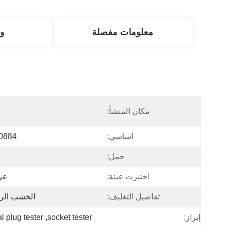
معلومات مفصلة
و
مكان المنشأ:
ا
اساسي:
0884
حمل:
اختبرت عينة:
عز
تفاصيل التغليف:
الخشب الر
al plug tester
, 
socket tester
إبراز: