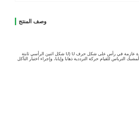
وصف المنتج
يتكون الجهاز من وضع أفقي من شعاع والحركة الخطية من مقعد لاعبا اساسيا، حيث تنتهي شعاع مع عازمة قطرها 1MM الأسلاك الفولاذية قصيرة عازمة في رأس على شكل حرف U (U شكل اثنين الرأسي ثابتة
محرك الأقراص في تصاعد مقعد المشبك الترباس للقيام حركة الترددية ذهابا وإيابا، وإجراء اختبار التآكل