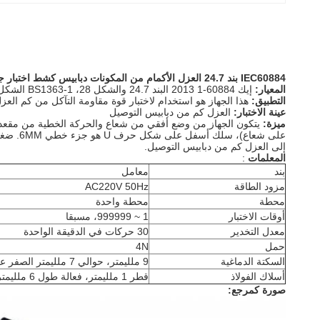
IEC60884 بند 24.7 العزل الأكمام من المكونات دبابيس كشط اختبار جهاز إيك معدات الاختبار
المعيار:
إيك 60884-1 2013 البند 24.7 والشكل 28، BS1363-1 الشكل 9
التطبيق:
هذا الجهاز هو استخدام لاختبار قوة مقاومة التآكل من كم الع
عينة الاختبار:
العزل كم من دبابيس التوصيل
ميزة:
إلى العزل كم من دبابيس التوصيل.
المعلمات
:
بند
معامل
مزود الطاقة
AC220V 50Hz
محطة
محطة واحدة
أوقات الاختبار
1 ~ 999999، مسبقا
معدل التخدير
30 حركات في الدقيقة الواحدة
حمل
4N
السكتة الدماغية
9 ملليمتر، حوالي 7 ملليمتر الصفر على العزل كم
أسلاك الفولاذ
قطر 1 ملليمتر، فعالة طول 6 ملليمتر
صورة كمرجع: