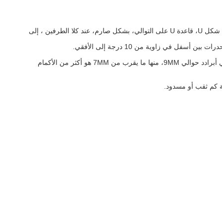
يشتمل جهاز الاختبار على حزمة أفقية مستبعدة، والتي يتمحور حول نقطة الوسط، يتم ربط طول قصير من أسلاك الفولاذ، قطرها 1 مم، ويتم تثبيته في شكل U، قاعدة U على التوالي، بشكل صارم، عند كلا الطرفين ، إلى
في زاوية من 10 درجة إلى الأفقي.
يتم نقل القابس إلى الوراء وإلى الأمام في اتجاه أفقي في الطائرة من محور شعاع، بحيث التدليك الأسلاك على طول دبوس، طول أوغري دبوس بالتالي أبرادد حوالي 9MM، منها ما يقرب من 7MM هو أكثر من الأكمام
ة كم ثقب أو مسدود.