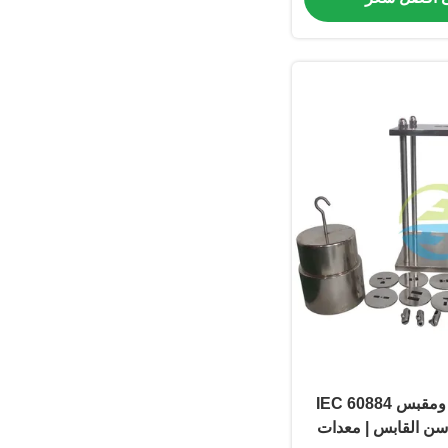
جهاز اختبار قابس ومقبس IEC 60884
 سن القابس | معدات