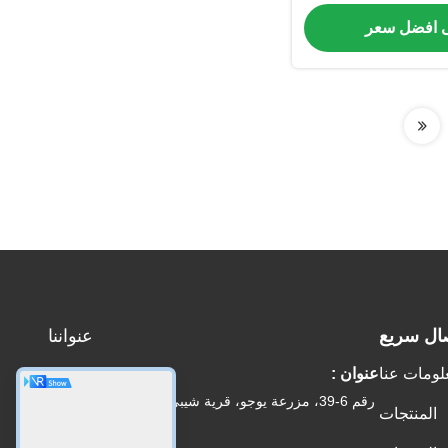
 من الفولاذ المقاوم
 افضل سعر
صدأ
ال سريع
عنواننا
لومات عنا
عنوان :
رقم 6-39، مزرعة يوجو، قرية شيبي رقم 3، شارع شيبي،
المنتجات
منطقة بانيو، قوانغتشو