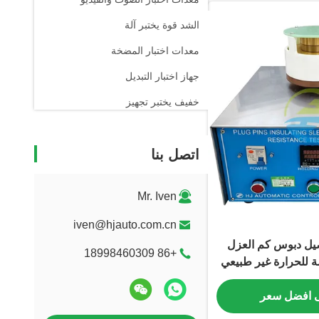
الشد قوة يختبر آلة
معدات اختبار المضخة
جهاز اختبار التبديل
خفيف يختبر تجهيز
التلقائي آلة مختلط
اتصل بنا
معمل اختبار أداء الأجهزة
مقعد اختبار المحرك
Mr. Iven
مقعد اختبار الإرسال
iven@hjauto.com.cn
IE التوصيل دبوس كم العزل
+86 18998460309
مة للحرارة غير طبيعي
ال مقبس التوصيل
 افضل سعر