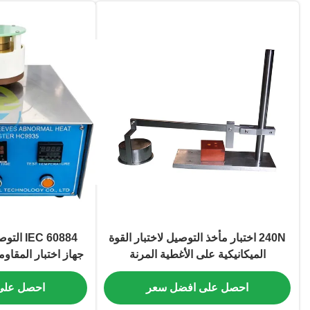
240N اختبار مأخذ التوصيل لاختبار القوة
C 60884
الميكانيكية على الأغطية المرنة
جهاز اختبار المقاو
لاختبار الامتث
احصل على افضل سعر
احصل على