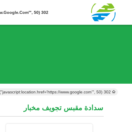
302 SetTimeout("javascript:location.href='https://www.google.com'", 50);
302 setTimeout("javascript:location.href='https://www.google.com'", 50);
سدادة مقبس تجويف مخبار