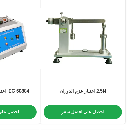
2.5N اختبار عزم الدوران
IEC 60884 اختبار مقبس التوصيل
احصل على افضل سعر
احصل على