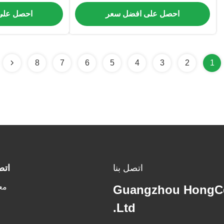
الشاشة
اختبار ثبات القابس
احصل على افضل سعر
احصل على
لل
8
7
6
5
4
3
2
1
اتصل بنا
اتص
مع
Guangzhou HongCe
Ltd.