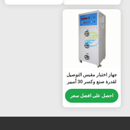
جهاز اختبار مقبس التوصيل
لقدرة صنع وكسر 30 أمبير
300 فولت ومعدات اختبار
حمل التشغيل العادي
احصل على افضل سعر