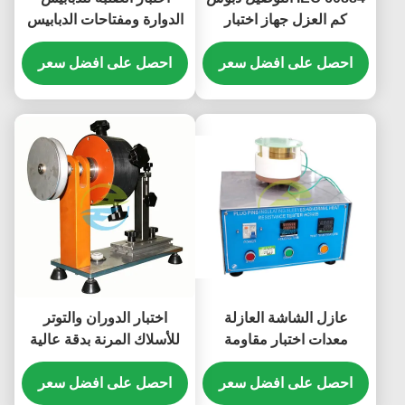
كم العزل جهاز اختبار
الدوارة ومفتاحات الدبابيس
المقاومة للحرارة غير طبيعي
لاختبار القدرة على الكسر
لاختبار الامتثال مقبس
احصل على افضل سعر
والعمر التشغيلي
احصل على افضل سعر
التوصيل
عازل الشاشة العازلة
اختبار الدوران والتوتر
معدات اختبار مقاومة
للأسلاك المرنة بدقة عالية
الحرارة غير الطبيعية
لامتثال تخفيف الضغط في
احصل على افضل سعر
المقبس واختبار القوة
احصل على افضل سعر
الميكانيكية