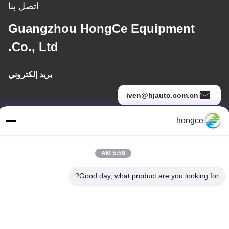
اتصل بنا
Guangzhou HongCe Equipment
Co., Ltd.
بريد إلكتروني
iven@hjauto.com.cn
hongce
عنواننا
5:59 AM
عنوان :
رقم 6-39، مزرعة يوجو، قرية شيبي رقم 3، شارع شيبي، منطقة بانيو،
Good day, what product are you looking for?
قوانغتشو
هاتف:
86-18998460309