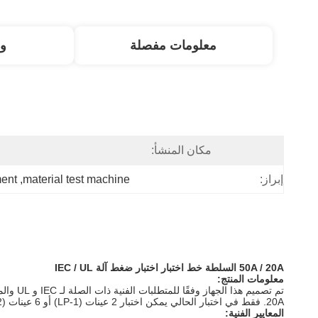
معلومات مفصلة
و
مكان المنشأ:
ا
ment
, 
material test machine
إبراز:
50A / 20A السلطة خط اختبار اختبار ضغط آلة IEC / UL
معلومات المنتج:
تم تصميم هذا الجهاز وفقًا للمتطلبات الفنية ذات الصلة لـ IEC و UL والمتطلبات الفنية ذات الصلة للمعايير الوطنية.
20A.
فقط في اختبار الحالي يمكن اختبار 2 عينات (LP-1) أو 6 عينات (LP-2).
المعايير الفنية: