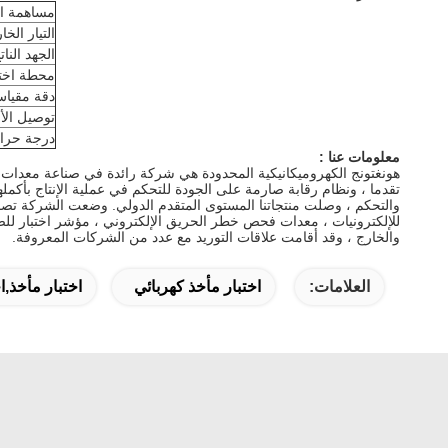
مساهمة ال
التيار الخا
الجهد النات
محطة اختب
دقة مقياس 
توصيل الأ
درجة حرارة
معلومات عنا :
هونغتونج الكهروميكانيكية المحدودة هي شركة رائدة في صناعة معدات التفتيش ، التي أنشئت ف
تقدما ، ونظام رقابة صارمة على الجودة للتحكم في عملية الإنتاج بأكملها
والتحكم ، وصلت منتجاتنا المستوى المتقدم الدولي.
للإلكترونيات ، معدات فحص خطر الحريق الإلكتروني ، مؤشر اختبار للصد
والخارج ، وقد أقامت علاقات التوريد مع عدد من الشركات المعروفة.
العلامات:
اختبار مأخذ كهربائي
اختبار مأخذ,ا