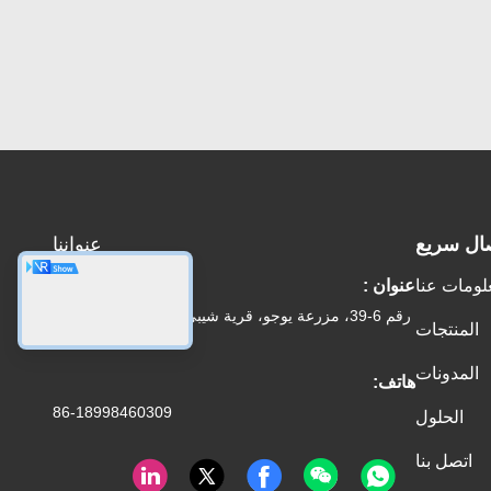
ال سريع
عنواننا
لومات عنا
عنوان :
رقم 6-39، مزرعة يوجو، قرية شيبي رقم 3، شارع شيبي،
المنتجات
منطقة بانيو، قوانغتشو
المدونات
هاتف:
86-18998460309
الحلول
اتصل بنا