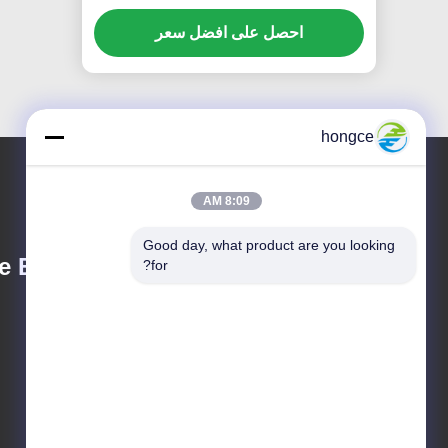
حمل التشغيل العادي
احصل على افضل سعر
hongce
8:09 AM
Good day, what product are you looking 
 Equipment Co.,
for?
iven@hjauto.com.cn