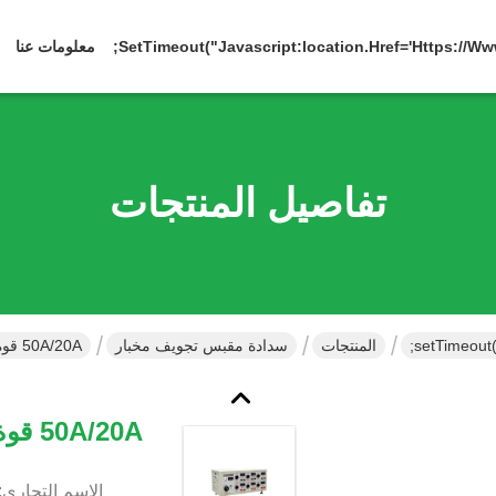
معلومات عنا
تفاصيل المنتجات
المنتجات
سدادة مقبس تجويف مخبار
50A/20A قوة خطّ مخبار ضغط يختبر آلة Iec/ul
50A/20A قوة خطّ مخبار ضغط يختبر آلة Iec/ul
الاسم التجاري: