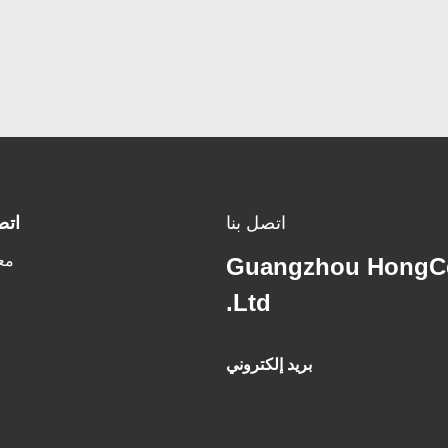
اتصل بنا
اتص
مع
Guangzhou HongCe
Ltd.
بريد إلكتروني