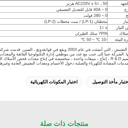
جهد
AC220V ± 5٪ ، 50 هرتز
رج
0 ~ 40A قابل للتعديل التعسفي
ج
0 ~ 280 فولت
ار
محطتان (LP-1) / ست محطات (LP-2)
التيار
± 1٪
سلاك
7PIN سلك الطيران
 البيئة
-10 ℃ ~ 50 ℃
ي عام 2003 ويقع في قوانغدونغ ، الصين.
قدمت شركتنا 
.
الشركة جنبا إلى جنب مع عدد من موظفي إدارة التكنولوجيا الفائقة والمعدات ا
وضعت الشركة تصميم R & D ، إنتاج ، مبيعات واحدة ، متخصصة في إنتاج معدات فحص ا
مات المضادة للكهرباء والصلبة دخول الأجسام ومعدات التفتيش العامة وغيرها م
ختبار مأخذ التوصيل
اختبار المكونات الكهربائية
منتجات ذات صلة