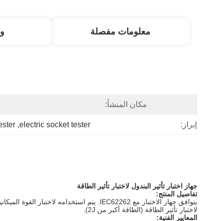
معلومات مفصلة
و
مكان المنشأ:
ا
ester
, 
electric socket tester
إبراز:
جهاز اختبار تأثير البندول لاختبار تأثير الطاقة
تفاصيل المنتج:
يتوافق جهاز الاختبار مع IEC62262.
يتم استخدامه لاختبار القوة الميكان
لاختبار تأثير الطاقة (الطاقة أكبر من 2J).
المعايير الفنية: