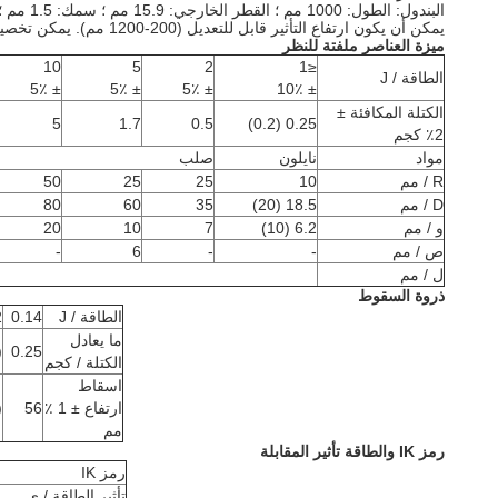
البندول: الطول: 1000 مم ؛
القطر الخارجي: 15.9 مم ؛
سمك: 1.5 مم ؛
يمكن أن يكون ارتفاع التأثير قابل للتعديل (200-1200 مم).
يمكن تخصيص
ميزة العناصر ملفتة للنظر
10
5
2
≤1
الطاقة / J
± 5٪
± 5٪
± 5٪
± 10٪
الكتلة المكافئة ±
5
1.7
0.5
0.25 (0.2)
2٪ كجم
مواد
نايلون
صلب
R / مم
10
25
25
50
D / مم
18.5 (20)
35
60
80
و / مم
6.2 (10)
7
10
20
ص / مم
-
-
6
-
ل / مم
ذروة السقوط
الطاقة / J
0.14
2
ما يعادل
2)
0.25
الكتلة / كجم
اسقاط
ارتفاع ± 1 ٪
56
0)
مم
رمز IK والطاقة تأثير المقابلة
رمز IK
تأثير الطاقة / ي