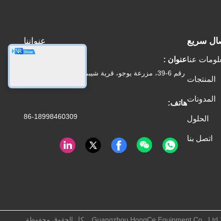
ال سريع
عنواننا
لومات عنا
عنوان :
رقم 6-39، مزرعة يوجو، قرية شيبي رقم 3، شارع شيبي،
المنتجات
منطقة بانيو، قوانغتشو
المدونات
هاتف:
86-18998460309
الحلول
اتصل بنا