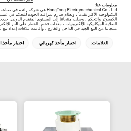
معلومات عنا:
HongTong Electromechanical Co.، Ltd هي شركة رائدة في صناعة معدات التفتيش ، التي تأسست في عام 2003 وتقع في مقاطعة قوانغدونغ الصينية.
التكنولوجية الأكثر تقدماً ، ونظام صارم لمراقبة الجودة للتحكم في عملية ا
الكمبيوتر والتحكم ، وصلت منتجاتنا إلى المستوى المتقدم الدولي.
الصلابة الميكانيكية للإلكترونيات ، معدات فحص الخطر على النار للإلكت
منتجاتنا من البيع الجيد في الداخل والخارج ، وأقامت علاقات إمداد مع
العلامات:
اختبار مأخذ كهربائي
اختبار مأخذ,ا