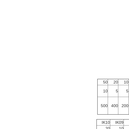
50
20
10
10
5
5
500
400
200
IK10
IK09
20
10