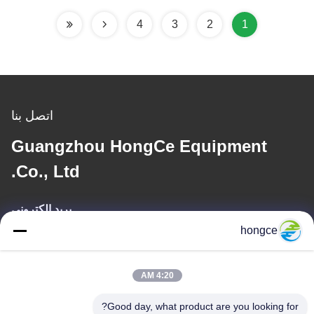
Testing Time for
Immersion Waterproof
4
3
2
1
Testing
اتصل بنا
Guangzhou HongCe Equipment
Co., Ltd.
بريد إلكتروني
hongce
iven@hjauto.com.cn
4:20 AM
عنواننا
Good day, what product are you looking for?