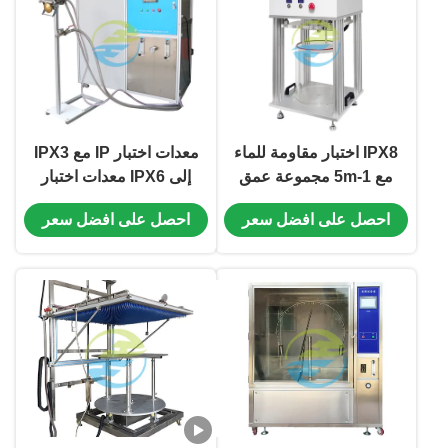
IPX8 اختبار مقاومة للماء
معدات اختبار IP مع IPX3
مع 1-5m مجموعة عمق
إلى IPX6 معدات اختبار
المياه اختبار ونطاق الضغط
مقاومة للماء مع خزان مياه
احصل على افضل سعر
احصل على افضل سعر
السلبي: -50 ~ 0KPA
من الفولاذ المقاوم للصدأ
لمعدات اختبار الغمر
وضغط رش قابل للتعديل